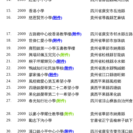
15.
2009
香港小學
四川省廣安市岳池縣
16.
2009
慈恩賢芳小學
(附件)
貴州省導義縣芝麻镇
17.
2009
古路鄉中心校香港教學樓
(附件)
四川省廣安市邻水縣古路
18.
2009
世偉仁愛小學
(附件)
貴州省畢節市放珠鎮
19.
2009
雍熙鎮第一小學玉書教學樓
貴州省畢節市納雍縣
20.
2009
興場邱佩玉完完小
(附件)
貴州省松桃縣甘龍鎮
21.
2009
桐子坪耀輝完小
(附件)
貴州省松桃縣冷水鄉
22.
2009
鴨絨知行社民族學校
(附件)
貴州省惠水縣鴨絨鄉
23.
2009
廖家儀小學
(附件)
貴州省江口縣德旺鄉
24.
2009
風梧鄉愛心第五希望小學
廣西平果縣風梧鄉
25.
2009
四塘鎮榮華第二十二希望小學
廣西平果縣四塘鎮
26.
2009
果化鎮榮華第二十一希望小學
廣西平果縣果化鎮
27.
2009
春光知行社小學
(附件)
四川省涼山彝族自治州會
28.
2009
以麥小學耀仕教學樓
(附件)
貴州省畢節市納雍縣
29.
2009
勵志下沟小學
甘肅省正宁县榆林子鎮下
30.
2009
溪口鎮小平中心小學
(附件)
四川省廣安市蓥市溪口鎮