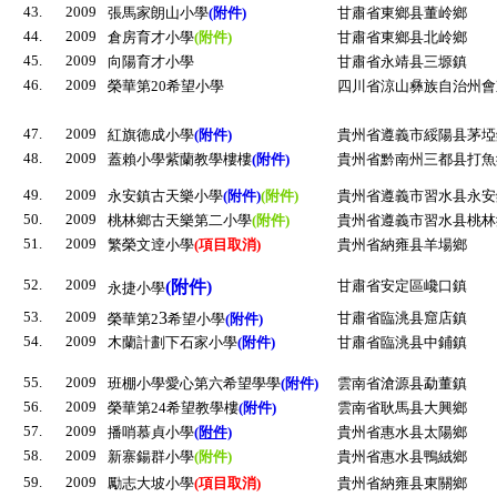
43.
2009
張馬家朗山小學
(附件)
甘肅省東鄉县董岭鄉
44.
2009
倉房育才小學
(附件)
甘肅省東鄉县北岭鄉
45.
2009
向陽育才小學
甘肅省永靖县三塬鎮
46.
2009
榮華第20希望小學
四川省涼山彝族自治州會
47.
2009
紅旗德成小學
(附件)
貴州省遵義市綏陽县茅埡
48.
2009
蓋賴小學紫蘭教學樓樓
(附件)
貴州省黔南州三都县打魚
49.
2009
永安鎮古天樂小學
(附件)
(附件)
貴州省遵義市習水县永安
50.
2009
桃林鄉古天樂第二小學
(附件)
貴州省遵義市習水县桃林
51.
2009
繁榮文逹小學
(項目取消)
貴州省納雍县羊場鄉
52.
2009
(附件)
甘肅省安定區巉口鎮
永捷小學
53.
2009
3
甘肅省臨洮县窟店鎮
榮華第2
希望小學
(附件)
54.
2009
木蘭計劃下石家小學
(附件)
甘肅省臨洮县中鋪鎮
55.
2009
班棚小學愛心第六希望學學
(附件)
雲南省滄源县勐董鎮
56.
2009
榮華第24希望教學樓
(附件)
雲南省耿馬县大興鄉
57.
2009
播哨慕貞小學
(附件)
貴州省惠水县太陽鄉
58.
2009
新寨鍚群小學
(附件)
貴州省惠水县鴨絨鄉
59.
2009
勵志大坡小學
(項目取消)
貴州省納雍县東關鄉