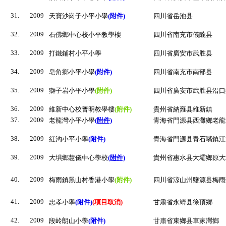
31.
2009
天寶沙崗子小平小學
(附件)
四川省岳池县
32.
2009
石佛鄉中心校小平教學樓
四川省南充市儀隴县
33.
2009
打鐵鋪村小平小學
四川省廣安市武胜县
34.
2009
皂角鄉小平小學
(附件)
四川省南充市南部县
35.
2009
獅子岩小平小學
(附件)
四川省廣安市武胜县沿口
36.
2009
維新中心校普明教學樓
(附件)
貴州省納雍县維新鎮
37.
2009
老龍灣小平小學
(附件)
青海省門源县西灘鄉老龍
38.
2009
紅沟小平小學
(附件)
青海省門源县青石嘴鎮江
39.
2009
大埧鄉慧儀中心學校
(附件)
貴州省惠水县大壩鄉原大
40.
2009
梅雨鎮黑山村香港小學
(附件)
四川省涼山州鹽源县梅雨
41.
2009
忠孝小學
(附件)
(項目取消)
甘肅省永靖县徐頂鄉
42.
2009
段岭朗山小學
(附件)
甘肅省東鄉县車家灣鄉