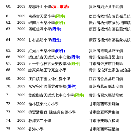
60.
2009
勵志坪山小學
(項目取消)
貴州省納雍县中岭鎮
61.
2009
南榮古天樂小學
(附件)
廣西省梧州市藤县嶺景鎮
62.
2009
琅南古天樂小學
(附件)
廣西省梧州市藤县埌南鎮
63.
2009
四旺信澤小學
(附件)
廣西省梧州市藤县藤州鎮
64.
2009
甘村晶明小學
(附件)
廣西省梧州市藤县象棋鎮
65.
2009
紅光古天樂小學
(附件)
貴州省遵義县虾子鎮
66.
2009
樂山鎮古天樂第八中心校
(附件)
貴州省遵義县樂山鎮
67.
2009
五一中心校古天樂教學樓
(附件)
甘肅省張掖市甘州區
68.
2009
譙家吳駱玉珍完全小學
貴州省沿河土家族自治县
69.
2009
庄口鎮下蘆世偉仁愛小學
江西省會昌县庄口鎮
70.
2009
永安完小徐靄雲教學樓
(附件)
貴州省鳳崗縣永安鎮
71.
2009
雙龍鄉古天樂第七中心小學
(附件)
貴州省習水縣雙龍鄉
72.
2009
翰林院東北方小學
甘肅隴西縣安驛鎮
73.
2009
槐豐潘慶螽, 陳儀貞伉儷小學
甘肅臨夏縣尹集鎮
74.
2009
教澤第二小學
甘肅康樂縣八松鄉
75.
2009
香港小學
甘肅隴西縣福星鎮