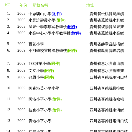
NO.
年份
新校名稱
地址
1.
2009
中廠朗山小學
(附件)
貴州省松桃縣烏羅鎮
2.
2009
水豐許碧霞小學
(附件)
貴州省茘波縣水利鄉
3.
2009
温泉中學李厚富教學楼
(附件)
貴州省綏陽縣温泉鄉
4.
2009
水堯中心小學小平教學樓
(附件)
貴州省茘波縣水堯鄉
5.
2009
百花小學
貴州省赫章县結構鄉
6.
2009
小河學校霍麗澄教學樓
(附件)
貴州省鳳崗縣蜂岩鎮
7.
2009
788雅羊小學
(附件)
貴州省惠水县廬山鎮
8.
2009
文立小學
(附件)
貴州省惠水县抵季鄉
9.
2009
頌恩小學
(附件)
四川省喜德縣兩河口镇
10.
2009
阿克洛英小平小學
四川省喜德縣且拖鄉
11.
2009
阿洛小平小學
(附件)
四川省喜德縣洛哈镇
12.
2009
拉克小平小學
(附件)
四川省喜德縣東河鄉
13.
2009
覺地小平小學
四川省喜德縣兩河口镇
14.
2009
紅星小平小學
四川省喜德縣兩河口镇