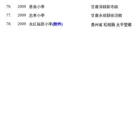
76.
2009
香港小學
甘肅漳縣新寺鎮
77.
2009
忠孝小學
甘肅永靖縣徐頂鄉
78.
2009
永紅福群小學
(附件)
貴州省 松桃縣 太平營鄉