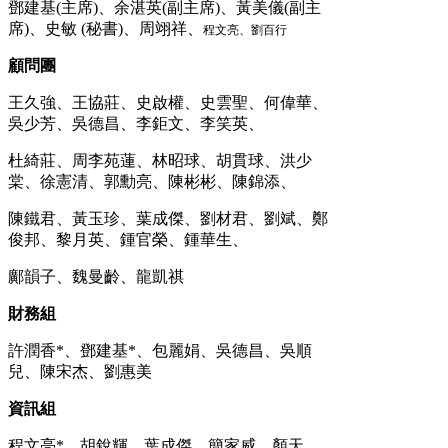
鄧建基(主席)、余湛英(副主席)、黃美儀(副主
席)、史敏 (秘書)、周翊祥、
程文亮、劉百行
顧問團
王久強、王協莊、史啟權、史雲聖、何偉華、
吳少芳、吳德昌、李鉅文、李笑英、
杜綺莊、周李苑蓮、林昭球、胡貫球、洪少
棠、徐憲清、郭勳亮、陳彬彬、陳錦添、
陳鐵君、黃玉珍、葉成傑、劉材君、劉斌、鄭
俊邦、黎月英、鍾官榮、鍾華生、
鄺韻子、魏曼齡、龍凱祺
財務組
許潤香*、鄧建基*、包麗娟、吳德昌、吳順
兒、陳宋杰、劉惠美
資訊組
程文亮*、胡銳輝、葉成傑、簡家威、顏天