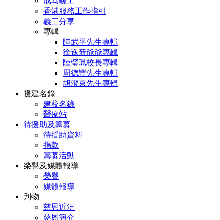
成為義工
香港服務工作指引
義工分享
專輯
陸武平先生專輯
徐逸新爺爺專輯
陸瑩珮校長專輯
周德豐先生專輯
胡澄東先生專輯
援建名錄
建校名錄
醫療站
待援助及籌募
待援助資料
捐款
籌募活動
榮譽及媒體報導
榮譽
媒體報導
刋物
慈恩近況
慈恩簡介