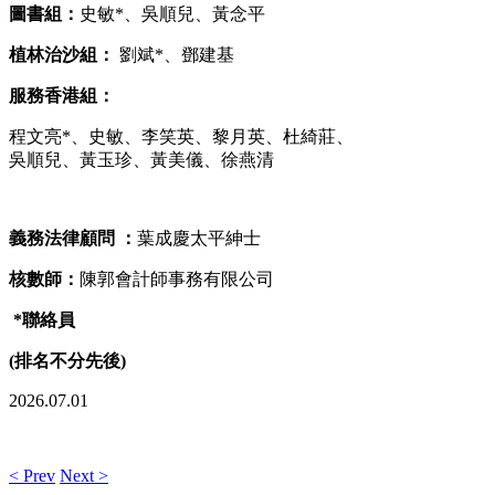
圖書組
：
史敏*、吳順兒、黃念平
植林治沙組
：
劉斌*、鄧建基
服務香港組
：
程文亮*、史敏、李笑英、黎月英、杜綺莊、
吳順兒、黃玉珍、黃美儀、徐燕清
義務法律顧問
：
葉成慶太平紳士
核數師：
陳郭會計師事務有限公司
*
聯絡員
(
排名不分先後)
2026.07.01
< Prev
Next >