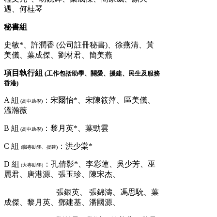
遇、何桂琴
秘書組
史敏*、許潤香 (公司註冊秘書)、徐燕清、黃
美儀、葉成傑、劉材君、簡美燕
項目執行組
(工作包括助學、關愛、援建、民生及服務
香港)
A 組
：宋爾怡*、宋陳筱萍、區美儀、
(高中助學)
溫瀚薇
B 組
：黎月英*、葉勁雲
(高中助學)
C 組
：洪少棠*
(職專助學、援建)
D 組
：孔倩影*、李彩蓮、吳少芳、巫
(大專助學)
麗君、唐港源、張玉珍、陳宋杰、
張銀英、 張錦濤、馮思馻、葉
成傑、黎月英、鄧建基、潘國源、