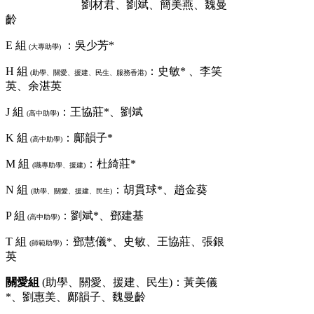
劉材君、劉斌、簡美燕、魏曼
齡
E 組
：吳少芳*
(大專助學)
H 組
：史敏* 、李笑
(助學、關愛、援建、民生、服務香港)
英、余湛英
J 組
：王協莊*、劉斌
(高中助學)
K 組
：鄺韻子*
(高中助學)
M 組
：杜綺莊*
(職專助學、援建)
N 組
：胡貫球*、趙金葵
(助學、關愛、援建、民生)
P 組
：劉斌*、鄧建基
(高中助學)
T 組
：鄧慧儀*、史敏、王協莊、張銀
(師範助學)
英
關愛組
(助學、關愛、援建、民生)：黃美儀
*、劉惠美、鄺韻子、魏曼齡