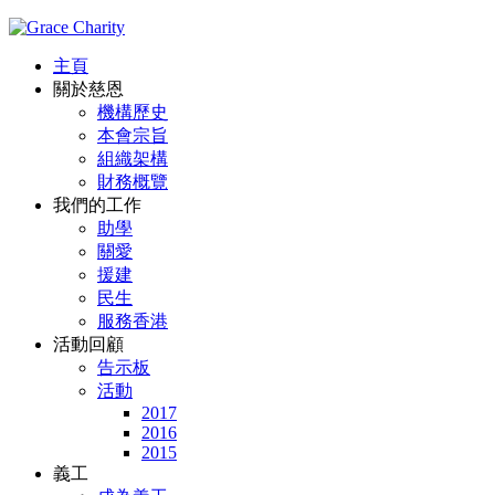
主頁
關於慈恩
機構歷史
本會宗旨
組織架構
財務概覽
我們的工作
助學
關愛
援建
民生
服務香港
活動回顧
告示板
活動
2017
2016
2015
義工