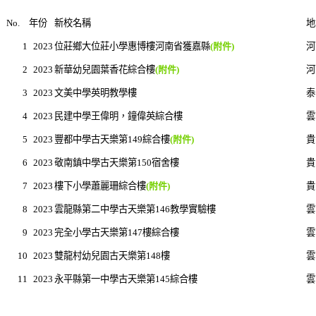
No.
年份
新校名稱
地
1
2023
位莊鄉大位莊小學惠博樓河南省獲嘉縣
(附件)
河
2
2023
新華幼兒園葉香花綜合樓
(附件)
河
3
2023
文美中學英明教學樓
泰
4
2023
民建中學王偉明，鐘偉英綜合樓
雲
5
2023
豐都中學古天樂第149綜合樓
(附件)
貴
6
2023
敬南鎮中學古天樂第150宿舍樓
貴
7
2023
樓下小學蕭麗珊綜合樓
(附件)
貴
8
2023
雲龍縣第二中學古天樂第146教學實驗樓
雲
9
2023
完全小學古天樂第147樓綜合樓
雲
10
2023
雙龍村幼兒園古天樂第148樓
雲
11
2023
永平縣第一中學古天樂第145綜合樓
雲