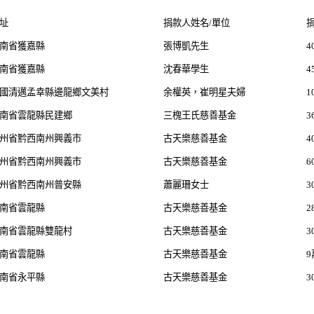
址
捐款人姓名/單位
南省獲嘉縣
張博凱先生
4
南省獲嘉縣
沈春華學生
4
國清邁孟幸縣邊龍鄉文美村
余權英，崔明星夫婦
南省雲龍縣民建鄉
三槐王氏慈善基金
3
州省黔西南州興義市
古天樂慈善基金
4
州省黔西南州興義市
古天樂慈善基金
6
州省黔西南州普安縣
蕭麗珊女士
3
南省雲龍縣
古天樂慈善基金
2
南省雲龍縣雙龍村
古天樂慈善基金
3
南省雲龍縣
古天樂慈善基金
南省永平縣
古天樂慈善基金
3