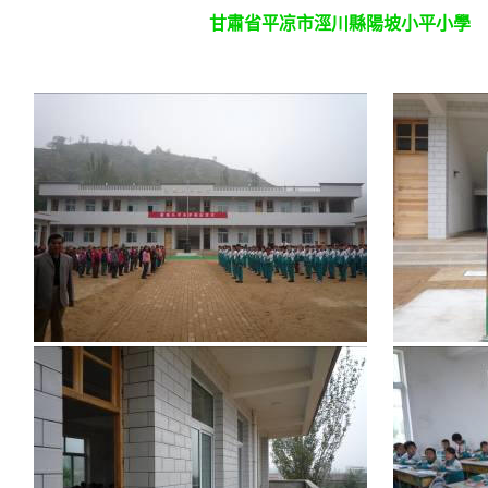
甘肅省平凉市涇川縣陽坡小平小學