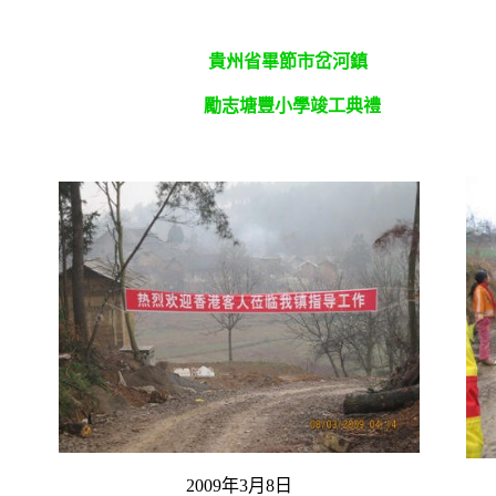
貴州省畢節市岔河鎮
勵志塘豐小學竣工典禮
2009年3月8日