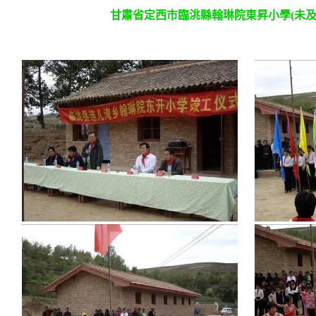
甘肅省定西市臨洮縣翰琳院東昇小學(未及粉