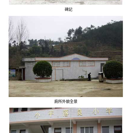
碑記
廁所外貌全景