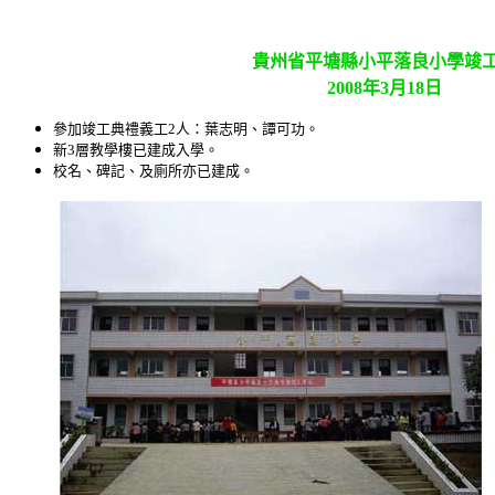
貴州省平塘縣小平落良小學竣工
2008
年
3
月
18
日
參加竣工典禮義工
2
人：葉志明、譚可功。
新
3
層教學樓已建成入學。
校名、碑記、及廁所亦已建成。