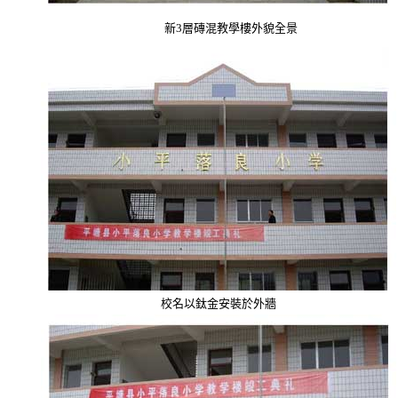
新
3
層磚混教學樓外貌全景
校名以鈦金安裝於外牆