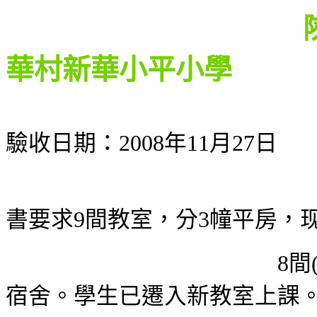
陝西省咸陽市
華村新華小平小學
驗收日期：
2008
年
1
1月
27
日
己完工，惟欠
書要求
9
間教室，分
3
幢平房，
8
間
宿舍。學生已遷入新教室上課