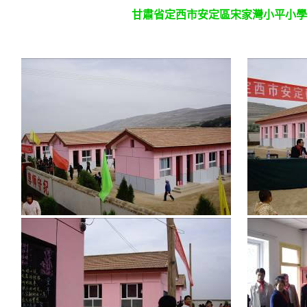
甘肅省定西市安定區宋家灣小平小學