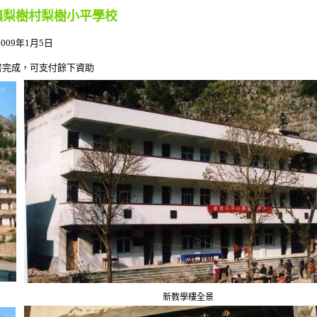
梨樹村梨樹小平學校
2009
年
1
月
5
日
付餘下資助
新教學樓全景