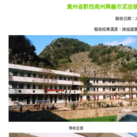
貴州省黔西南州興義市泥氹镇
驗收日期：
驗收結果滿意，按協議書完成，可支
學校全景