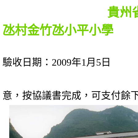
貴州省黔西南州
氹村金竹氹小平小學
驗收日期：
2009
年
1
月
5
驗收
意，按協議書完成，可支付餘