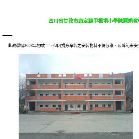
四川省甘孜市康定縣甲根埧小學陳麗娟教
此教學樓
2008
年初竣工，但因捐方命名之安裝物料不符協議，及碑記未安