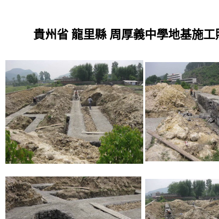
貴州省
龍里縣
周
厚
義中學地基施工