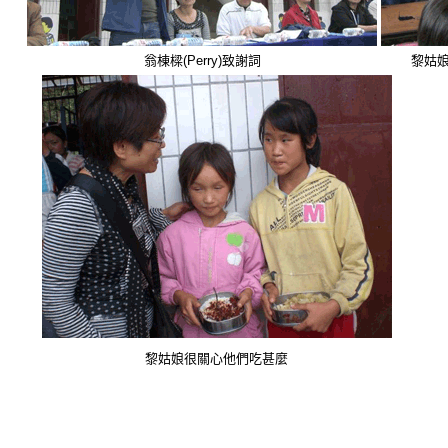
翁棟樑
(Perry)
致謝詞
黎姑
黎姑娘很關心他們吃甚麼