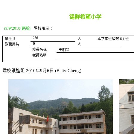
锡群希望小学
(9/9/2010 更新)
學校現況：
256
學生共
人
本学年班级数
6
个班
9
教職員共
人
校長名稱
王明义
老師名稱
建校跟進組
2010
年
9
月
6
日
(Betty Cheng)