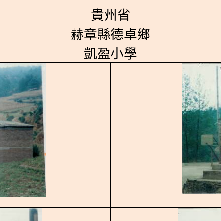
貴州省
赫章縣德卓鄉
凱盈小學