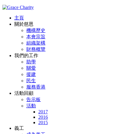
主頁
關於慈恩
機構歷史
本會宗旨
組織架構
財務概覽
我們的工作
助學
關愛
援建
民生
服務香港
活動回顧
告示板
活動
2017
2016
2015
義工