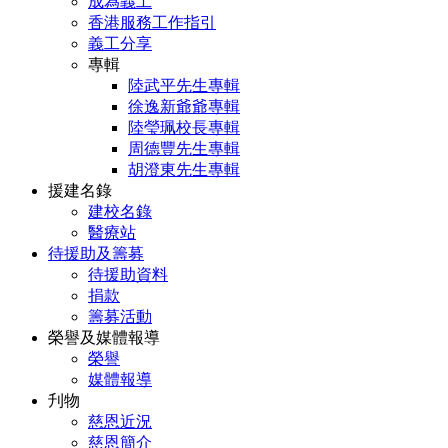
成為義工
香港服務工作指引
義工分享
專輯
陸武平先生專輯
徐逸新爺爺專輯
陸瑩珮校長專輯
周德豐先生專輯
胡澄東先生專輯
援建名錄
建校名錄
醫療站
待援助及籌募
待援助資料
捐款
籌募活動
榮譽及媒體報導
榮譽
媒體報導
刋物
慈恩近況
慈恩簡介