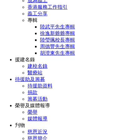
成為義工
香港服務工作指引
義工分享
專輯
陸武平先生專輯
徐逸新爺爺專輯
陸瑩珮校長專輯
周德豐先生專輯
胡澄東先生專輯
援建名錄
建校名錄
醫療站
待援助及籌募
待援助資料
捐款
籌募活動
榮譽及媒體報導
榮譽
媒體報導
刋物
慈恩近況
慈恩簡介