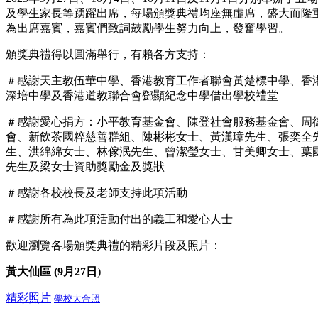
及學生家長等踴躍出席，每場頒獎典禮均座無虛席，盛大而隆
為出席嘉賓，嘉賓們致詞鼓勵學生努力向上，發奮學習。
頒獎典禮得以圓滿舉行，有賴各方支持：
＃感謝天主教伍華中學、香港教育工作者聯會黃楚標中學、香
深培中學及香港道教聯合會鄧顯紀念中學借出學校禮堂
＃感謝愛心捐方：小平教育基金會、陳登社會服務基金會、周
會、新飲茶國粹慈善群組、陳彬彬女士、黃漢璋先生、張奕全
生、洪綿綿女士、林傢泯先生、曾潔瑩女士、甘美卿女士、葉
先生及梁女士資助獎勵金及獎狀
＃感謝各校校長及老師支持此項活動
＃感謝所有為此項活動付出的義工和愛心人士
歡迎瀏覽各場頒獎典禮的精彩片段及照片：
黃大仙區 (9月27日
)
精彩照片
學校大合照