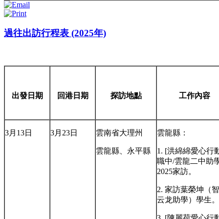
過往出訪行程表 (2025年)
出發日期
回港日期
探訪地點
工作內容
3月13日
3月23日
雲南省大理州
雲龍縣：
雲龍縣、永平縣
1. [洪綿綿愛心行動
職中/雲龍二中助
2025家訪。
2. 家訪葉榮坤（
云龙助學）學生
3. [陳麗荷愛心行動