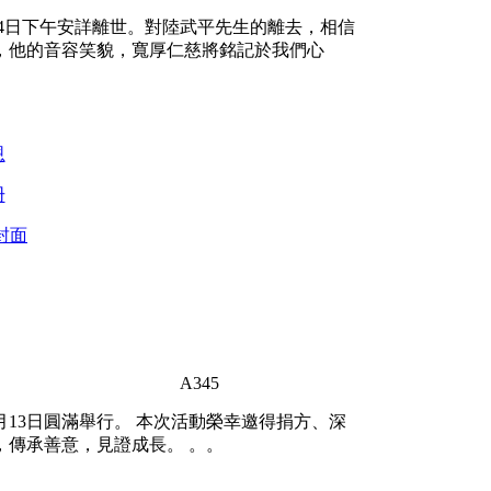
14日下午安詳離世。對陸武平先生的離去，相信
，他的音容笑貌，寬厚仁慈將銘記於我們心
恩
册
封面
45
2月13日圓滿舉行。 本次活動榮幸邀得捐方、深
傳承善意，見證成長。 。。