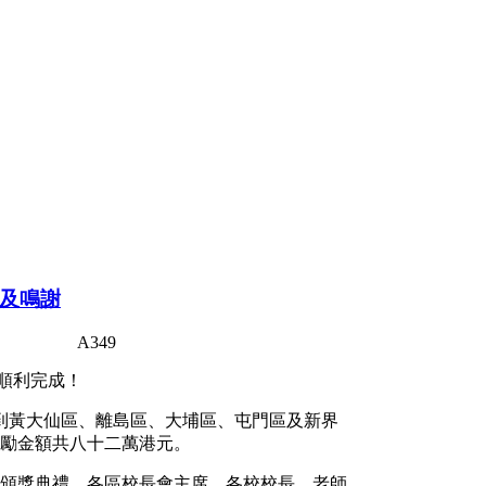
導及鳴謝
A349
順利完成！
得到黃大仙區、離島區、大埔區、屯門區及新界
獎勵金額共八十二萬港元。
辦了五場頒獎典禮，各區校長會主席、各校校長、老師