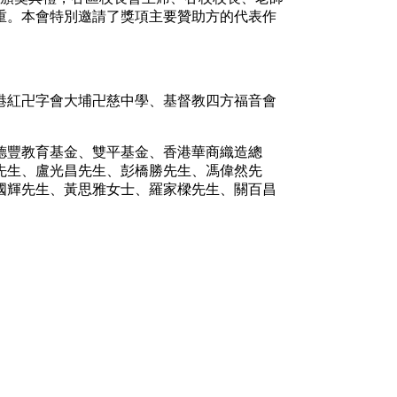
重。本會特別邀請了獎項主要贊助方的代表作
港紅卍字會大埔卍慈中學、基督教四方福音會
德豐教育基金、雙平基金、香港華商織造總
先生、盧光昌先生、彭橋勝先生、馮偉然先
國輝先生、黃思雅女士、羅家樑先生、關百昌