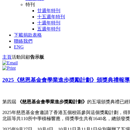
特刊
廿週年特刊
十五週年特刊
十週年特刊
五週年特刋
下載捐款表格
聯絡我們
ENG
主頁
活動回顧
告示板
2025《慈恩基金會學業進步奬勵計劃》頒獎典禮報
第四屆
《慈恩基金會學業進步獎勵計劃》
的五場頒獎典禮已經
2025年慈恩基金會邀請了香港五個校區參與這個獎勵計劃，
北區等共110所中學積極響應，得獎學生共有1640名，總頒發
2025年9月27日、10月4日、10月11日及11月1日分別舉