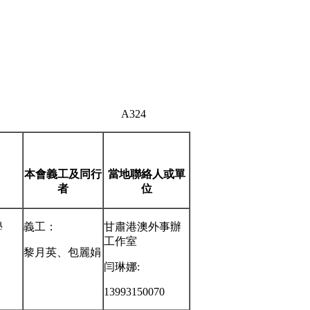
24
本會義工及
同行
當地聯絡人
或單
者
位
學
義工：
甘肅港澳外事辦
工作室
黎月英、包麗娟
闫琳娜:
13993150070