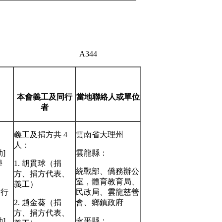
A344
本會義工及
同行
當地聯絡人
或單位
者
義工及捐方共 4
雲南省大理州
人：
]
雲龍縣：
學
1. 胡貫球（捐
統戰部、僑務辦公
方、捐方代表、
室，體育教育局、
義工）
智行
民政局、雲龍慈善
。
2. 趙金葵（捐
會、鄉鎮政府
方、捐方代表、
]
永平縣：