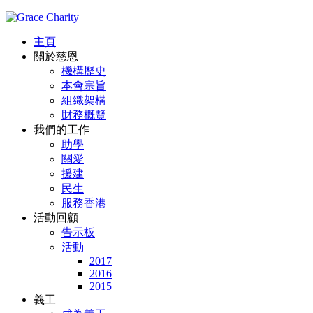
主頁
關於慈恩
機構歷史
本會宗旨
組織架構
財務概覽
我們的工作
助學
關愛
援建
民生
服務香港
活動回顧
告示板
活動
2017
2016
2015
義工