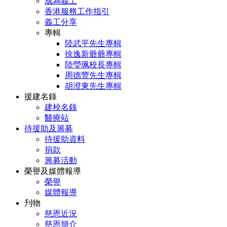
成為義工
香港服務工作指引
義工分享
專輯
陸武平先生專輯
徐逸新爺爺專輯
陸瑩珮校長專輯
周德豐先生專輯
胡澄東先生專輯
援建名錄
建校名錄
醫療站
待援助及籌募
待援助資料
捐款
籌募活動
榮譽及媒體報導
榮譽
媒體報導
刋物
慈恩近況
慈恩簡介