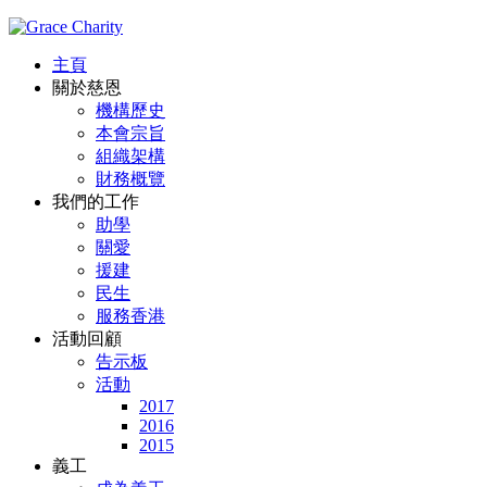
主頁
關於慈恩
機構歷史
本會宗旨
組織架構
財務概覽
我們的工作
助學
關愛
援建
民生
服務香港
活動回顧
告示板
活動
2017
2016
2015
義工