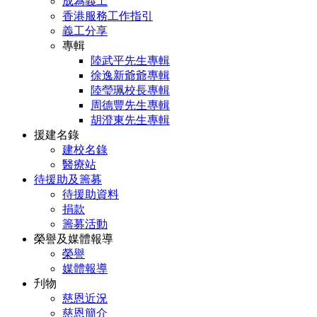
成為義工
香港服務工作指引
義工分享
專輯
陸武平先生專輯
徐逸新爺爺專輯
陸瑩珮校長專輯
周德豐先生專輯
胡澄東先生專輯
援建名錄
建校名錄
醫療站
待援助及籌募
待援助資料
捐款
籌募活動
榮譽及媒體報導
榮譽
媒體報導
刋物
慈恩近況
慈恩簡介