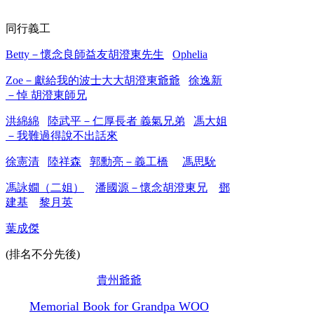
同行義工
Betty－懷念良師益友胡澄東先生
Ophelia
Zoe－獻給我的波士大大胡澄東爺爺
徐逸新
－悼 胡澄東師兄
洪綿綿
陸武平－仁厚長者 義氣兄弟
馮大姐
－我難過得說不出話來
徐憲清
陸祥森
郭勳亮－義工橋
馮思馻
馮詠嫺（二姐）
潘國源－懷念胡澄東兄
鄧
建基
黎月英
葉成傑
(排名不分先後)
貴州爺爺
Memorial Book for Grandpa WOO