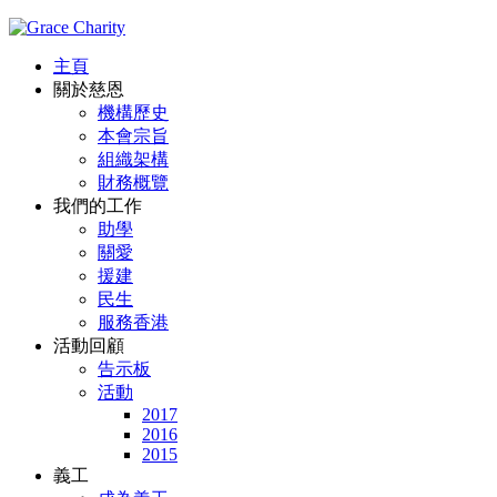
主頁
關於慈恩
機構歷史
本會宗旨
組織架構
財務概覽
我們的工作
助學
關愛
援建
民生
服務香港
活動回顧
告示板
活動
2017
2016
2015
義工