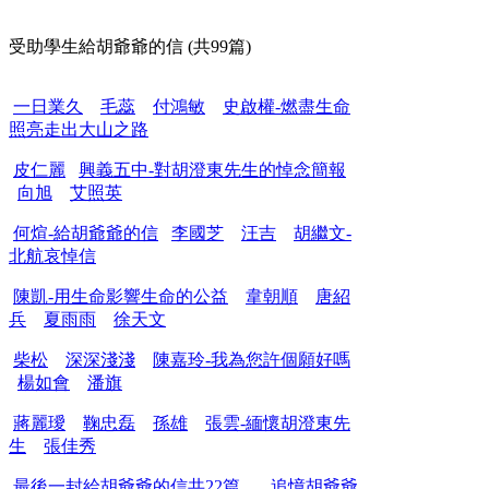
受助學生給胡爺爺的信 (共99篇)
一日業久
毛蕊
付鴻敏
史啟權-燃盡生命
照亮走出大山之路
皮仁麗
興義五中-對胡澄東先生的悼念簡報
向旭
艾照英
何煊-給胡爺爺的信
李國芝
汪吉
胡繼文-
北航哀悼信
陳凱-用生命影響生命的公益
韋朝順
唐紹
兵
夏雨雨
徐天文
柴松
深深淺淺
陳嘉玲-我為您許個願好嗎
楊如會
潘旗
蔣麗璦
鞠忠磊
孫雄
張雲-緬懷胡澄東先
生
張佳秀
最後一封給胡爺爺的信共22篇
追憶胡爺爺