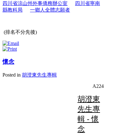
四川省涼山州外事僑務辦公室
四川省寧南
縣教科局
一鄉人全體志願者
(
排名不分先後)
懷念
Posted in
胡澄東先生專輯
A224
胡澄東
先生專
輯 - 懷
念