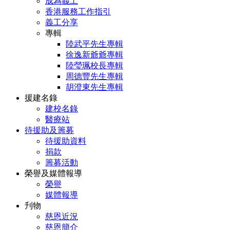
成為義工
香港服務工作指引
義工分享
專輯
陸武平先生專輯
徐逸新爺爺專輯
陸瑩珮校長專輯
周德豐先生專輯
胡澄東先生專輯
援建名錄
建校名錄
醫療站
待援助及籌募
待援助資料
捐款
籌募活動
榮譽及媒體報導
榮譽
媒體報導
刋物
慈恩近況
慈恩簡介