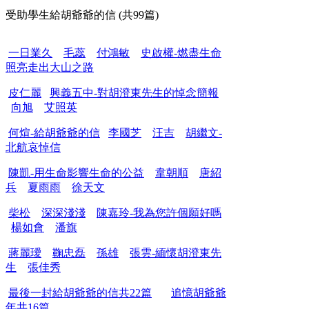
受助學生給胡爺爺的信 (共99篇)
一日業久
毛蕊
付鴻敏
史啟權-燃盡生命
照亮走出大山之路
皮仁麗
興義五中-對胡澄東先生的悼念簡報
向旭
艾照英
何煊-給胡爺爺的信
李國芝
汪吉
胡繼文-
北航哀悼信
陳凱-用生命影響生命的公益
韋朝順
唐紹
兵
夏雨雨
徐天文
柴松
深深淺淺
陳嘉玲-我為您許個願好嗎
楊如會
潘旗
蔣麗璦
鞠忠磊
孫雄
張雲-緬懷胡澄東先
生
張佳秀
最後一封給胡爺爺的信共22篇
追憶胡爺爺
年共16篇