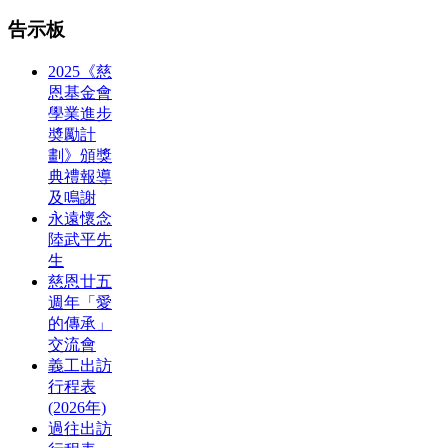
告示板
2025《慈
恩基金會
學業進步
奬勵計
劃》頒獎
典禮報導
及鳴謝
永遠懷念
陸武平先
生
慈恩廿五
週年「愛
的傳承」
交流會
義工出訪
行程表
(2026年)
過往出訪