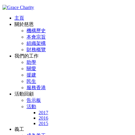
主頁
關於慈恩
機構歷史
本會宗旨
組織架構
財務概覽
我們的工作
助學
關愛
援建
民生
服務香港
活動回顧
告示板
活動
2017
2016
2015
義工