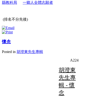
縣教科局
一鄉人全體志願者
(
排名不分先後)
懷念
Posted in
胡澄東先生專輯
A224
胡澄東
先生專
輯 - 懷
念