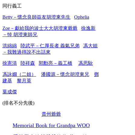
同行義工
Betty－懷念良師益友胡澄東先生
Ophelia
Zoe－獻給我的波士大大胡澄東爺爺
徐逸新
－悼 胡澄東師兄
洪綿綿
陸武平－仁厚長者 義氣兄弟
馮大姐
－我難過得說不出話來
徐憲清
陸祥森
郭勳亮－義工橋
馮思馻
馮詠嫺（二姐）
潘國源－懷念胡澄東兄
鄧
建基
黎月英
葉成傑
(排名不分先後)
貴州爺爺
Memorial Book for Grandpa WOO