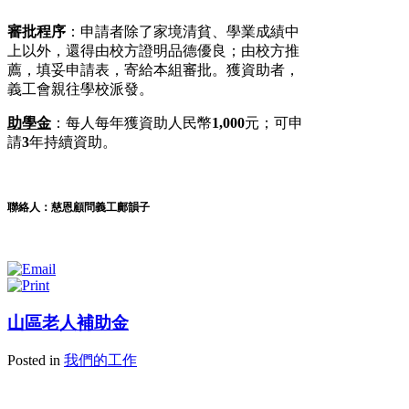
審批程序
：申請者除了家境清貧、學業成績中
上以外，還得由校方證明品德優良；由校方推
薦，填妥申請表，寄給本組審批。獲資助者，
義工會親往學校派發。
助學金
：每人每年獲資助人民幣
1,000
元；可申
請
3
年持續資助。
聯絡人：慈恩顧問義工鄺韻子
山區老人補助金
Posted in
我們的工作