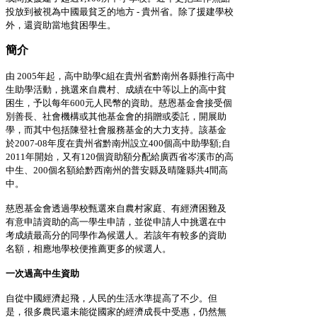
投放到被視為中國最貧乏的地方
-
貴州省。除了援建學校
外，還資助當地貧困學生。
簡介
由 2005年起，高中助學
組在貴州省黔南州各縣推行高中
C
生助學活動，挑選來自農村、成績在中等以上的高中貧
困生，予以每年600元人民幣的資助。慈恩基金會接受個
別善長、社會機構或其他基金會的捐贈或委託，開展助
學，而其中包括陳登社會服務基金的大力支持。該基金
於2007-08年度在貴州省黔南州設立400個高中助學額;自
2011年開始，又有120個資助額分配給廣西省岑溪市的高
中生、200個名額給黔西南州的普安縣及晴隆縣共4間高
中。
慈恩基金會透過學校甄選來自農村家庭、有經濟困難及
有意申請資助的高一學生申請，並從申請人中挑選在中
考成績最高分的同學作為候選人。若該年有較多的資助
名額，相應地學校便推薦更多的候選人。
一次過高中生資助
自從中國經濟起飛，人民的生活水準提高了不少。但
是，很多農民還未能從國家的經濟成長中受惠，仍然無