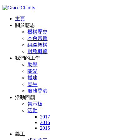
主頁
關於慈恩
機構歷史
本會宗旨
組織架構
財務概覽
我們的工作
助學
關愛
援建
民生
服務香港
活動回顧
告示板
活動
2017
2016
2015
義工