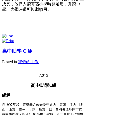
成長，他們入讀寄宿小學時開始用，升讀中
學、大學時還可以繼續用。
高中助學 C 組
Posted in
我們的工作
A215
高中助學
組
C
緣起
自1997
年起，慈恩基金會先後在廣西、雲南、江西、陜
西、山東、貴州、甘肅、廣東、四川各省偏遠地區直接
或間接援建了超過
1,100
所中小學校。近年更把工作焦點