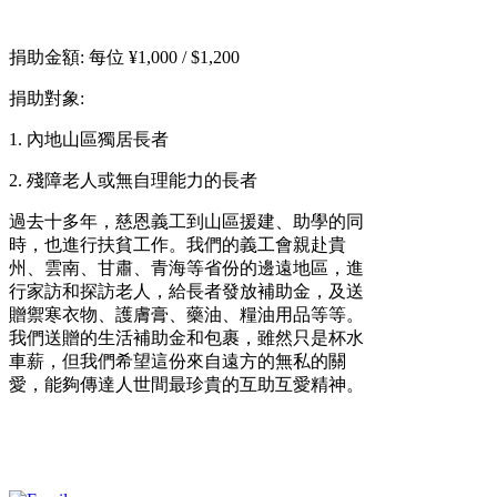
捐助金額:
每位
¥1,000 / $1,200
捐助對象:
1. 內地山區獨居長者
2. 殘障老人或無自理能力的長者
過去十多年，慈恩義工到山區援建、助學的同
時，也進行扶貧工作。
我們的義工會親赴貴
州、雲南、甘肅、青海等省份的邊遠地區，進
行家訪和探訪老人，給長者發放
補助金
，及送
贈禦寒衣物、護膚膏、藥油、糧油用品等等。
我們送贈的
生活補助金
和
包裹，雖然只是杯水
車薪，但我們希望這份來自遠方的無私的關
愛，能夠傳達人世間最珍貴的互助互愛精神。