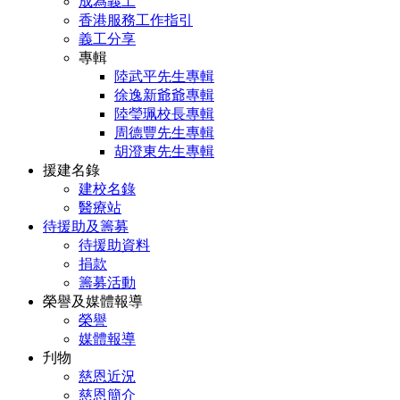
成為義工
香港服務工作指引
義工分享
專輯
陸武平先生專輯
徐逸新爺爺專輯
陸瑩珮校長專輯
周德豐先生專輯
胡澄東先生專輯
援建名錄
建校名錄
醫療站
待援助及籌募
待援助資料
捐款
籌募活動
榮譽及媒體報導
榮譽
媒體報導
刋物
慈恩近況
慈恩簡介