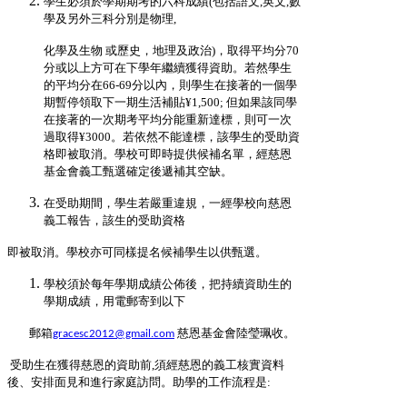
學生必須於學期期考的六科成績(包括語文,英文,數
學及另外三科分別是物理,
化學及生物 或歷史，地理及政治)，取得平均分70
分或以上方可在下學年繼續獲得資助。若然學生
的平均分在66-69分以內，則學生在接著的一個學
期暫停領取下一期生活補貼¥1,500; 但如果該同學
在接著的一次期考平均分能重新達標，則可一次
過取得¥3000。若依然不能達標，該學生的受助資
格即被取消。學校可即時提供候補名單，經慈恩
基金會義工甄選確定後遞補其空缺。
在受助期間，學生若嚴重違規，一經學校向慈恩
義工報告，該生的受助資格
即被取消。學校亦可同樣提名候補學生以供甄選。
學校須於每年學期成績公佈後，把持續資助生的
學期成績，用電郵寄到以下
郵箱
慈恩基金會陸瑩珮收。
gracesc2012@gmail.com
受助生在獲得慈恩的資助前,須經慈恩的義工核實資料
後、安排面見和進行家庭訪問。助學的工作流程是: