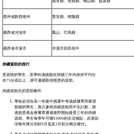
惠水縣、長順縣、獨山縣、荔波縣
貴州省黔西南州
普安縣、晴隆縣
廣西省河池市
鳳山、巴馬縣
廣西省岑溪市
岑溪市四所高中
持續資助的推行
受資助的學生，若學科成績能在持續三年內保持平均分
在75分或以上，便可連續取得慈恩的資助。
持續資助生的受助條件:
學校必須在高一年級中挑選中考成績優秀而家境
貧困的學生，推介參與持續資助髙中生計劃，經
過慈恩基金會審查通過後即開始接受三年的持續
資助。學生每學年可獲¥3000的生活補貼，此筆款
項每年將分別於8月底及3月初分兩次撥付
。