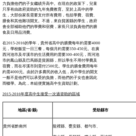
力負擔他們的子女繼績升高中。在現在的政策下，兒童
只享有由政府資助的九年免費教育。至於上高中的學
生，大部份家長需要支付所有費用，包括學費、宿費、
膳食和其他雜項開支。不過，來自貧困縣的學生，政府
會全部補助他們的學費和宿費，家長只須負責他們的膳
食及日用品消費。
在2015-2016的學年，貴州省高中的膳費每年約需要4000
元，學校飯堂一日三餐，每個月約需要350-450元。在廣
西河池市及岑溪市的生活費用約需要300-400元，而河池
市的鳳山縣及巴馬縣是貧困縣，所以學生不用付學費及
宿費，而在岑溪市則需付2500元。學生的膳食費用每年
約需4000元。由於許多農民的收入低，高中學生的開支
一般不是他們可以承受的負擔，而他們的子女也會因此
而輟學。為此，本組便實施高中生資助計劃。
2015-2016
年度高中生接受一次過資助的區域
地區(省/縣)
受助縣市
貴州省黔南州
龍裡縣、甕安縣、都勻市、