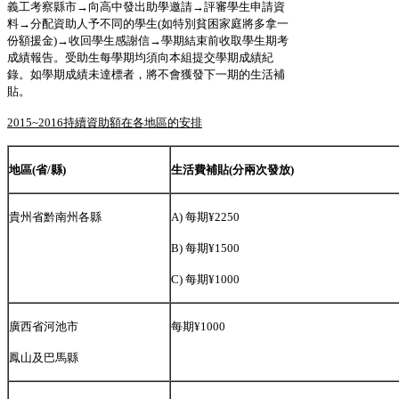
義工考察縣市→向高中發出助學邀請→評審學生申請資
料→分配資助人予不同的學生(如特別貧困家庭將多拿一
份額援金)→收回學生感謝信→學期結束前收取學生期考
成績報告。受助生每學期均須向本組提交學期成績紀
錄。如學期成績未達標者，將不會獲發下一期的生活補
貼。
2015~2016
持續資助額在各地區的安排
地區(省/縣)
生活費補貼(分兩次發放)
貴州省黔南州各縣
A) 每期¥2250
B) 每期¥1500
C) 每期¥1000
廣西省河池市
每期¥1000
鳳山及巴馬縣