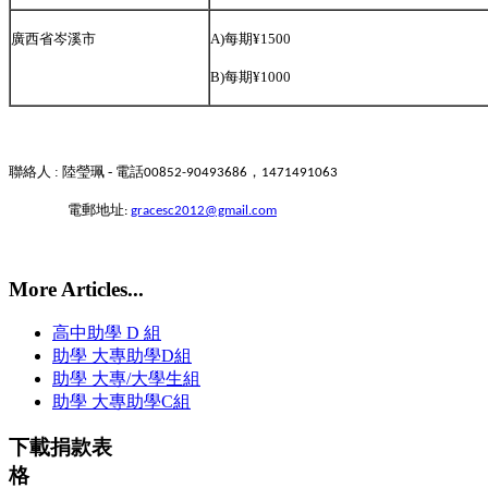
廣西省岑溪市
A)每期¥1500
B)每期¥1000
聯絡人 : 陸瑩珮 - 電話
，
00852-90493686
1471491063
電郵地址
:
gracesc2012@gmail.com
More Articles...
高中助學 D 組
助學 大專助學D組
助學 大專/大學生組
助學 大專助學C組
下載捐款表
格