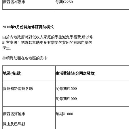
廣西省岑溪市
每期¥2250
2016
年9月份開始修訂資助模式
由於內地政府將對低收入家庭的學生減免學宿費,所以修
訂方案將可把善款幫助更多有需要的貧困的有志向學的
學生。
持續資助額在各地區的安排:
地區(省/縣)
生活費補貼(分兩次發放)
貴州省黔南州各縣
A)每期¥1500
B)每期¥1000
廣西省河池市
每期¥1000
鳳山及巴馬縣