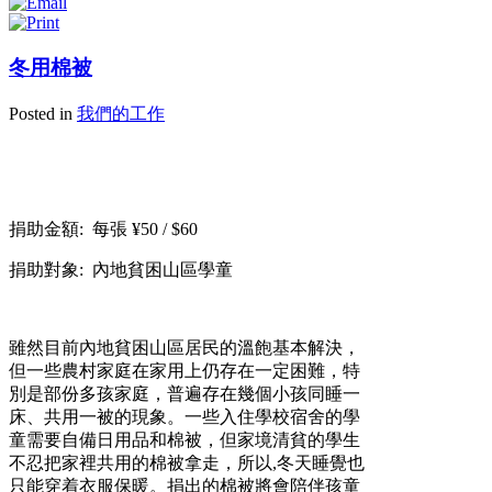
冬用棉被
Posted in
我們的工作
捐助金額:
每張
¥50 / $60
捐助對象:
內地貧困山區學童
雖然目前內地貧困山區居民的溫飽基本解決，
但一些農村家庭在家用上仍存在一定困難，特
別是部份多孩家庭，普遍存在幾個小孩同睡一
床、共用一被的現象。一些入住學校宿舍的學
童需要自備日用品和棉被，但家境清貧的學生
不忍把家裡共用的棉被拿走，所以,
冬天睡覺也
只能穿着衣服保暖。捐出的棉被將會陪伴孩童