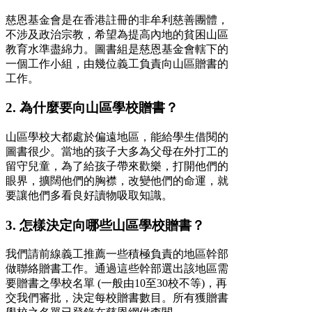
慈恩基金會是在香港註冊的非牟利慈善團體，
不涉及政治宗教，希望為提高內地的貧困山區
教育水準盡綿力。圖書組是慈恩基金會轄下的
一個工作小組，由幾位義工負責向山區贈書的
工作。
2. 為什麼要向山區學校贈書？
山區學校大都處於偏遠地區，能給學生借閱的
圖書很少。當地的孩子大多為父母在外打工的
留守兒童，為了給孩子帶來歡樂，打開他們的
眼界，擴闊他們的胸襟，改變他們的命運，就
要讓他們多看良好讀物吸取知識。
3. 怎樣決定向哪些山區學校贈書？
我們請前線義工推薦一些積極負責的地區幹部
做聯絡贈書工作。通過這些幹部選出該地區需
要贈書之學校名單 (一般由10至30校不等)，再
交我們審批，決定每校贈書數目。所有獲贈書