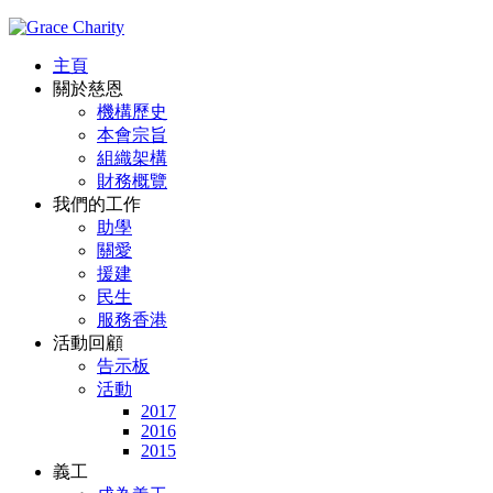
主頁
關於慈恩
機構歷史
本會宗旨
組織架構
財務概覽
我們的工作
助學
關愛
援建
民生
服務香港
活動回顧
告示板
活動
2017
2016
2015
義工