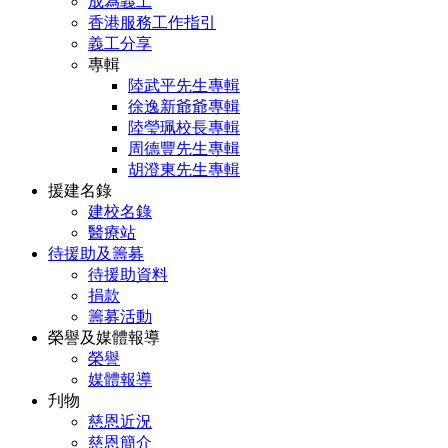
成為義工
香港服務工作指引
義工分享
專輯
陸武平先生專輯
徐逸新爺爺專輯
陸瑩珮校長專輯
周德豐先生專輯
胡澄東先生專輯
援建名錄
建校名錄
醫療站
待援助及籌募
待援助資料
捐款
籌募活動
榮譽及媒體報導
榮譽
媒體報導
刋物
慈恩近況
慈恩簡介