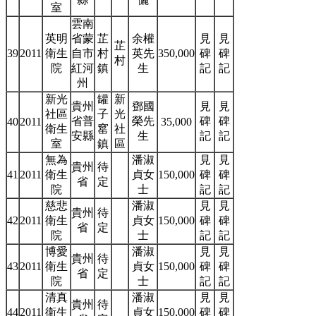
室
雲南
英明
省蒙
芷
余權
見
見
芷
39
2011
衛生
自市
村
英先
350,000
碑
碑
村
院
紅河
鎮
生
記
記
州
新光
罐
新
貴州
鄧國
見
見
社區
子
光
省普
榮先
碑
碑
40
2011
35,000
衛生
窰
社
安縣
生
記
記
室
鎮
區
無為
潘淑
見
見
貴州
待
41
2011
衛生
貞女
150,000
碑
碑
省
定
院
士
記
記
慈悲
潘淑
見
見
貴州
待
42
2011
衛生
貞女
150,000
碑
碑
省
定
院
士
記
記
博愛
潘淑
見
見
貴州
待
43
2011
衛生
貞女
150,000
碑
碑
省
定
院
士
記
記
清真
潘淑
見
見
貴州
待
44
2011
衛生
貞女
150,000
碑
碑