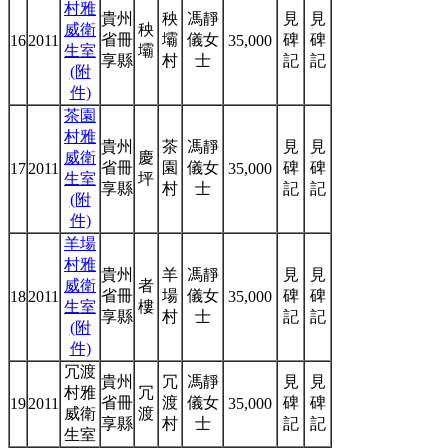
村雅
貴州
秧
馮靜
見
見
威衛
秧
省冊
壩
儀女
碑
碑
16
2011
35,000
生室
壩
享縣
村
士
記
記
(附
件)
茶園
村雅
貴州
茶
馮靜
見
見
威衛
慶
省冊
園
儀女
碑
碑
17
2011
35,000
生室
坪
享縣
村
士
記
記
(附
件)
羊場
村雅
貴州
羊
馮靜
見
見
威衛
者
省冊
場
儀女
碑
碑
18
2011
35,000
生室
樓
享縣
村
士
記
記
(附
件)
冗渡
貴州
冗
馮靜
見
見
村雅
冗
省冊
渡
儀女
碑
碑
19
2011
35,000
威衛
渡
享縣
村
士
記
記
生室