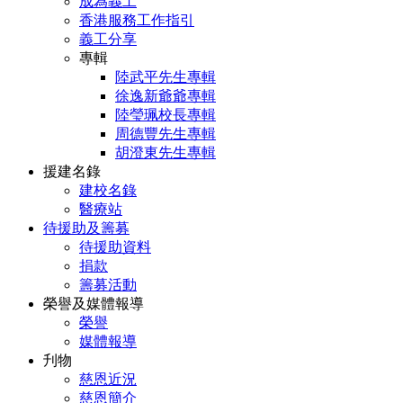
成為義工
香港服務工作指引
義工分享
專輯
陸武平先生專輯
徐逸新爺爺專輯
陸瑩珮校長專輯
周德豐先生專輯
胡澄東先生專輯
援建名錄
建校名錄
醫療站
待援助及籌募
待援助資料
捐款
籌募活動
榮譽及媒體報導
榮譽
媒體報導
刋物
慈恩近況
慈恩簡介