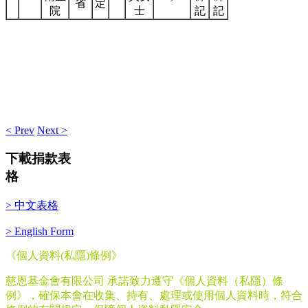
省
定
院
士
記
記
< Prev
Next >
下載捐款表
格
> 中文表格
> English Form
《個人資料
(
私隱
)
條例》
慈恩基金會有限公司 承諾致力遵守《個人資料（私隱）條
例》，確保本會在收集、持有、處理或使用個人資料時，符合