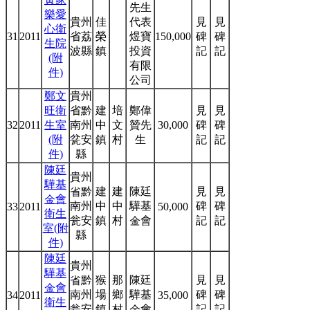
先生
樂愛
貴州
佳
代表
見
見
心衛
31
2011
省荔
榮
煜寶
150,000
碑
碑
生院
波縣
鎮
投資
記
記
(附
有限
件)
公司
鄭文
貴州
旺衛
省黔
建
培
鄭偉
見
見
32
2011
生室
南州
中
文
贊先
30,000
碑
碑
(附
瓫安
鎮
村
生
記
記
件)
縣
陳廷
貴州
驊基
省黔
建
建
陳廷
見
見
金會
南州
中
中
驊基
碑
碑
33
2011
50,000
衛生
瓮安
鎮
村
金會
記
記
室(附
縣
件)
陳廷
貴州
驊基
省黔
猴
那
陳廷
見
見
金會
南州
場
鄉
驊基
碑
碑
34
2011
35,000
衛生
瓮安
鎮
村
金會
記
記