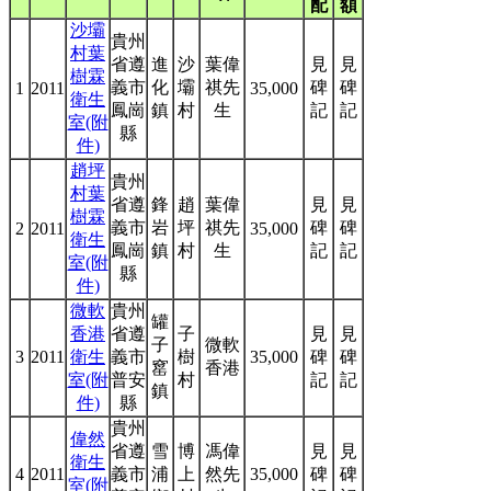
配
額
沙壩
貴州
村葉
省遵
進
沙
葉偉
見
見
樹霖
義市
化
壩
祺先
碑
碑
1
2011
35,000
衛生
鳳崗
鎮
村
生
記
記
室(附
縣
件)
趙坪
貴州
村葉
省遵
鋒
趙
葉偉
見
見
樹霖
義市
岩
坪
祺先
碑
碑
2
2011
35,000
衛生
鳳崗
鎮
村
生
記
記
室(附
縣
件)
微軟
貴州
罐
香港
省遵
子
見
見
子
微軟
3
2011
衛生
義市
樹
35,000
碑
碑
窰
香港
室(附
普安
村
記
記
鎮
件)
縣
貴州
偉然
省遵
雪
博
馮偉
見
見
衛生
4
2011
義市
浦
上
然先
35,000
碑
碑
室(附