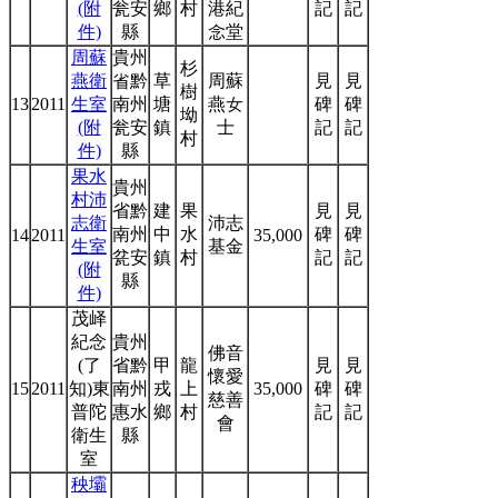
(附
瓮安
鄉
村
港紀
記
記
件)
縣
念堂
周蘇
貴州
杉
燕衛
省黔
草
周蘇
見
見
樹
13
2011
生室
南州
塘
燕女
碑
碑
坳
(附
瓮安
鎮
士
記
記
村
件)
縣
果水
貴州
村沛
省黔
建
果
見
見
志衛
沛志
南州
中
水
碑
碑
14
2011
35,000
生室
基金
瓫安
鎮
村
記
記
(附
縣
件)
茂峄
紀念
貴州
佛音
(了
省黔
甲
龍
見
見
懷愛
15
2011
知)東
南州
戎
上
35,000
碑
碑
慈善
普陀
惠水
鄉
村
記
記
會
衛生
縣
室
秧壩