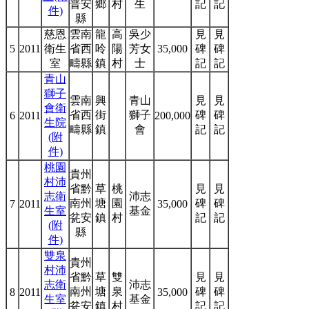
普安
鄉
村
生
記
記
件)
縣
慈恩
雲南
龍
高
吳少
見
見
5
2011
衛生
省西
呤
陽
芳女
35,000
碑
碑
室
疇縣
鎮
村
士
記
記
青山
獅子
雲南
興
青山
見
見
會衛
省西
街
獅子
碑
碑
6
2011
200,000
生院
疇縣
鎮
會
記
記
(附
件)
桃園
貴州
村沛
省黔
草
桃
見
見
志衛
沛志
南州
塘
園
碑
碑
7
2011
35,000
生室
基金
瓫安
鎮
村
記
記
(附
縣
件)
雙泉
貴州
村沛
省黔
草
雙
見
見
志衛
沛志
南州
塘
泉
碑
碑
8
2011
35,000
生室
基金
瓫安
鎮
村
記
記