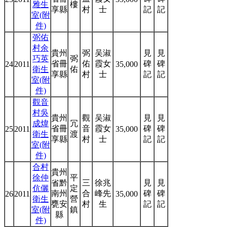
雅生
樓
享縣
村
士
記
記
室(附
件)
弼佑
村余
貴州
弼
吴淑
見
見
巧英
弼
省冊
佑
霞女
碑
碑
24
2011
35,000
衛生
佑
享縣
村
士
記
記
室(附
件)
觀音
村吳
貴州
觀
吴淑
見
見
成煒
冗
省冊
音
霞女
碑
碑
25
2011
35,000
衛生
渡
享縣
村
士
記
記
室(附
件)
合村
貴州
徐仲
平
省黔
三
徐兆
見
見
伉儷
定
南州
合
峰先
碑
碑
26
2011
35,000
衛生
營
甕安
村
生
記
記
室(附
鎮
縣
件)