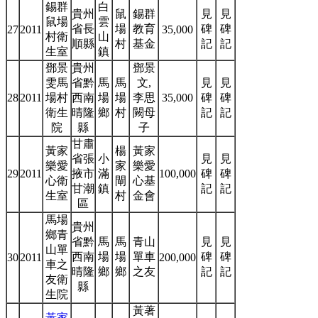
錫群
白
貴州
鼠
錫群
見
見
鼠場
雲
省長
場
教育
碑
碑
27
2011
35,000
村衛
山
順縣
村
基金
記
記
生室
鎮
鄧景
貴州
鄧景
雯馬
省黔
馬
馬
文,
見
見
28
2011
場村
西南
場
場
李思
35,000
碑
碑
衛生
晴隆
鄉
村
闕母
記
記
院
縣
子
甘肅
黃家
楊
黃家
省張
小
見
見
樂愛
家
樂愛
29
2011
掖市
滿
100,000
碑
碑
心衛
閘
心基
甘潮
鎮
記
記
生室
村
金會
區
馬場
貴州
鄉青
省黔
馬
馬
青山
見
見
山單
西南
場
場
單車
碑
碑
30
2011
200,000
車之
晴隆
鄉
鄉
之友
記
記
友衛
縣
生院
黃著
黃家