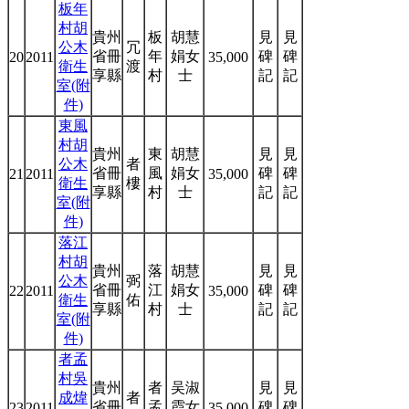
板年
村胡
貴州
板
胡慧
見
見
公木
冗
省冊
年
娟女
碑
碑
20
2011
35,000
衛生
渡
享縣
村
士
記
記
室(附
件)
東風
村胡
貴州
東
胡慧
見
見
公木
者
省冊
風
娟女
碑
碑
21
2011
35,000
衛生
樓
享縣
村
士
記
記
室(附
件)
落江
村胡
貴州
落
胡慧
見
見
公木
弼
省冊
江
娟女
碑
碑
22
2011
35,000
衛生
佑
享縣
村
士
記
記
室(附
件)
者孟
村吳
貴州
者
吴淑
見
見
成煒
者
省冊
孟
霞女
碑
碑
23
2011
35,000