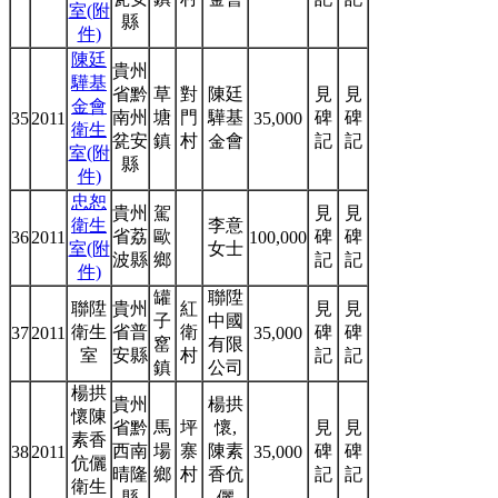
室(附
縣
件)
陳廷
貴州
驊基
省黔
草
對
陳廷
見
見
金會
南州
塘
門
驊基
碑
碑
35
2011
35,000
衛生
瓫安
鎮
村
金會
記
記
室(附
縣
件)
忠恕
貴州
駕
見
見
衛生
李意
省荔
歐
碑
碑
36
2011
100,000
室(附
女士
波縣
鄉
記
記
件)
罐
聯陞
聯陞
貴州
紅
見
見
子
中國
衛生
省普
衛
碑
碑
37
2011
35,000
窰
有限
室
安縣
村
記
記
鎮
公司
楊拱
貴州
楊拱
懷陳
省黔
馬
坪
懷,
見
見
素香
西南
場
寨
陳素
碑
碑
38
2011
35,000
伉儷
晴隆
鄉
村
香伉
記
記
衛生
縣
儷