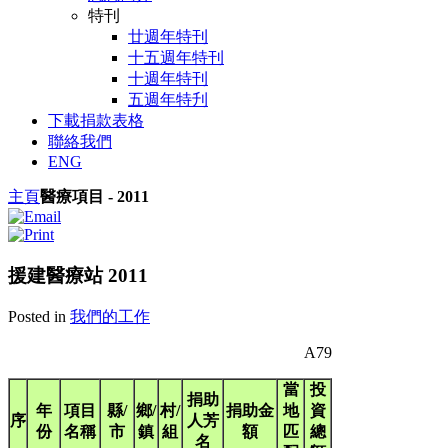
特刊
廿週年特刊
十五週年特刊
十週年特刊
五週年特刋
下載捐款表格
聯絡我們
ENG
主頁
醫療項目 - 2011
援建醫療站 2011
Posted in
我們的工作
A79
當
投
捐助
年
項目
縣/
鄉/
村/
捐助金
地
資
序
人芳
份
名稱
市
鎮
組
額
匹
總
名