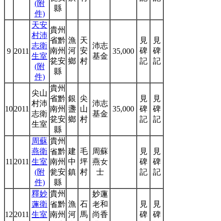
(附
縣
件)
天安
貴州
村沛
省黔
漁
天
見
見
志衛
沛志
南州
河
安
碑
碑
9
2011
35,000
生室
基金
瓫安
鄉
村
記
記
(附
縣
件)
貴州
尖山
省黔
銀
尖
見
見
村沛
沛志
10
2011
南州
盞
山
35,000
碑
碑
志衛
基金
瓫安
鄉
村
記
記
生室
縣
周蘇
貴州
燕衛
省黔
建
毛
周蘇
見
見
11
2011
生室
南州
中
坪
燕女
碑
碑
(附
瓮安
鎮
村
士
記
記
件)
縣
釋妙
貴州
妙蓮
蓮衛
省黔
漁
石
老和
見
見
12
2011
生室
南州
河
馬
尚香
碑
碑