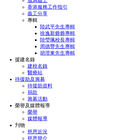
成為義工
香港服務工作指引
義工分享
專輯
陸武平先生專輯
徐逸新爺爺專輯
陸瑩珮校長專輯
周德豐先生專輯
胡澄東先生專輯
援建名錄
建校名錄
醫療站
待援助及籌募
待援助資料
捐款
籌募活動
榮譽及媒體報導
榮譽
媒體報導
刋物
慈恩近況
慈恩簡介