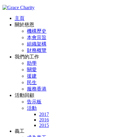
主頁
關於慈恩
機構歷史
本會宗旨
組織架構
財務概覽
我們的工作
助學
關愛
援建
民生
服務香港
活動回顧
告示板
活動
2017
2016
2015
義工