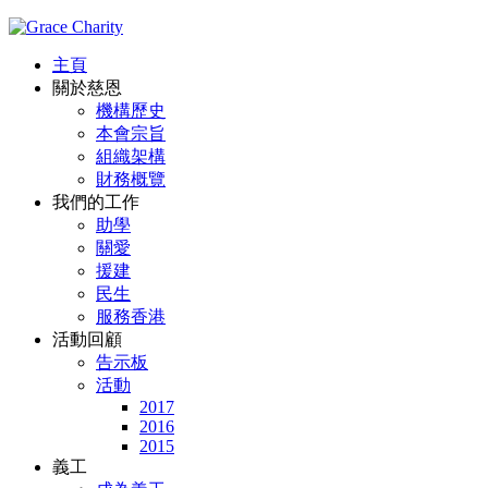
主頁
關於慈恩
機構歷史
本會宗旨
組織架構
財務概覽
我們的工作
助學
關愛
援建
民生
服務香港
活動回顧
告示板
活動
2017
2016
2015
義工