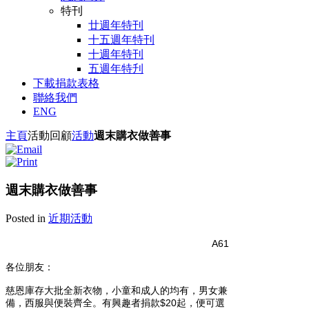
特刊
廿週年特刊
十五週年特刊
十週年特刊
五週年特刋
下載捐款表格
聯絡我們
ENG
主頁
活動回顧
活動
週末購衣做善事
週末購衣做善事
Posted in
近期活動
A61
各位朋友：
慈恩庫存大批全新衣物，小童和成人的均有，男女兼
備，西服與便裝
齊全。有興趣者捐款$20起，便可選