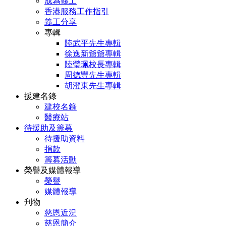
成為義工
香港服務工作指引
義工分享
專輯
陸武平先生專輯
徐逸新爺爺專輯
陸瑩珮校長專輯
周德豐先生專輯
胡澄東先生專輯
援建名錄
建校名錄
醫療站
待援助及籌募
待援助資料
捐款
籌募活動
榮譽及媒體報導
榮譽
媒體報導
刋物
慈恩近況
慈恩簡介