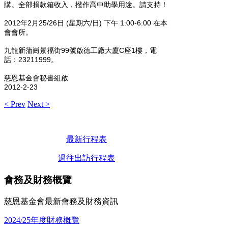
購。全部捐款箱收入，撥作高
中助學用途。請支持！
2012年2月25/26日 (星期六/日) 下午 1:00-6:00 在本
會會所。
九龍新蒲崗景福街99號啟德工廠大廈C座1樓，電
話：23211
999。
慈恩基金會秘書組啟
2012-2-23
< Prev
Next >
最新行程表
過往出訪行程表
會務及財務概覽
慈恩基金會最新會務及財務資訊
2024/25年度財務概覽