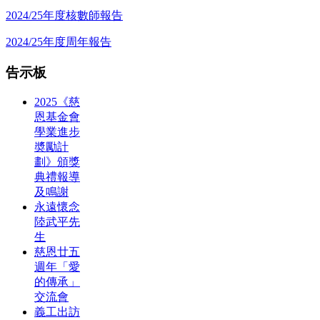
2024/25年度核數師報告
2024/25年度周年報告
告示板
2025《慈
恩基金會
學業進步
奬勵計
劃》頒獎
典禮報導
及鳴謝
永遠懷念
陸武平先
生
慈恩廿五
週年「愛
的傳承」
交流會
義工出訪