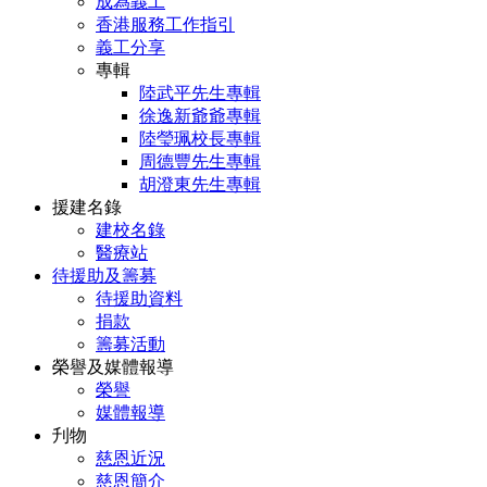
成為義工
香港服務工作指引
義工分享
專輯
陸武平先生專輯
徐逸新爺爺專輯
陸瑩珮校長專輯
周德豐先生專輯
胡澄東先生專輯
援建名錄
建校名錄
醫療站
待援助及籌募
待援助資料
捐款
籌募活動
榮譽及媒體報導
榮譽
媒體報導
刋物
慈恩近況
慈恩簡介