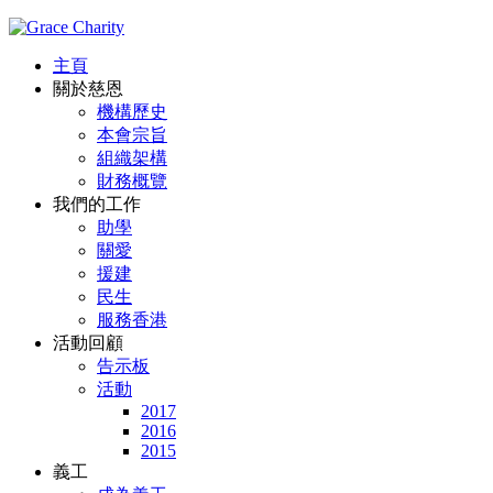
主頁
關於慈恩
機構歷史
本會宗旨
組織架構
財務概覽
我們的工作
助學
關愛
援建
民生
服務香港
活動回顧
告示板
活動
2017
2016
2015
義工