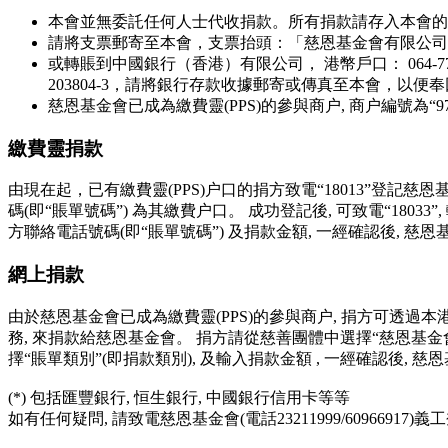
本會並無委託任何人士代收捐款。所有捐款請存入本會的
請將支票郵寄至本會，支票抬頭：「慈恩基金會有限公司」（GRA
或轉賬到中國銀行（香港）有限公司， 港幣戶口： 064-779-1-0
203804-3，請將銀行存款收據郵寄或傳真至本會，以便
慈恩基金會已成為繳費靈(PPS)的參與商户, 商户編號為“97
繳費靈
捐款
由現在起，已有繳費靈(PPS)户口的捐方致電“18013”登記慈恩
碼(即“賬單號碼”) 為其繳費户口。 成功登記後, 可致電“18033”,
方聯絡電話號碼(即“賬單號碼”) 及捐款金額, 一經確認後, 
網上捐款
由於慈恩基金會已成為繳費靈(PPS)的參與商户, 捐方可透過本
務, 來捐款給慈恩基金會。 捐方請從慈善團體中選擇“慈恩基金會”
擇“賬單類別”(即捐款類別), 及輸入捐款金額 , 一經確認後,
(*) 包括匯豐銀行, 恒生銀行, 中國銀行信用卡等等
如有任何疑問, 請致電慈恩基金會(電話23211999/60966917)