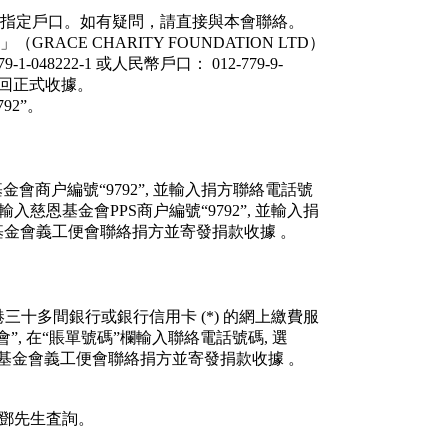
指定戶口。如有疑問，請直接與本會聯絡。
CE CHARITY FOUNDATION LTD）
48222-1 或人民幣戶口： 012-779-9-
奉回正式收據。
92”。
基金會商户編號“9792”, 並輸入捐方聯絡電話號
 輸入慈恩基金會PPS商户編號“9792”, 並輸入捐
慈恩基金會義工便會聯絡捐方並寄發捐款收據 。
港三十多間銀行或銀行信用卡 (*) 的網上繳費服
, 在“賬單號碼”欄輸入聯絡電話號碼, 選
 慈恩基金會義工便會聯絡捐方並寄發捐款收據 。
義工鄧先生査詢。