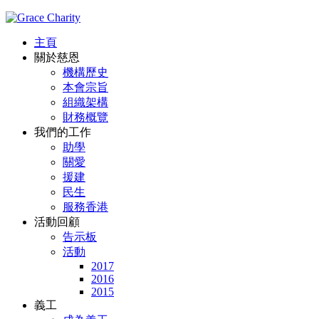
主頁
關於慈恩
機構歷史
本會宗旨
組織架構
財務概覽
我們的工作
助學
關愛
援建
民生
服務香港
活動回顧
告示板
活動
2017
2016
2015
義工