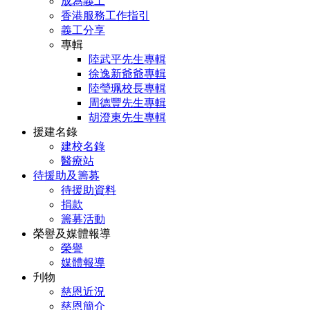
成為義工
香港服務工作指引
義工分享
專輯
陸武平先生專輯
徐逸新爺爺專輯
陸瑩珮校長專輯
周德豐先生專輯
胡澄東先生專輯
援建名錄
建校名錄
醫療站
待援助及籌募
待援助資料
捐款
籌募活動
榮譽及媒體報導
榮譽
媒體報導
刋物
慈恩近況
慈恩簡介