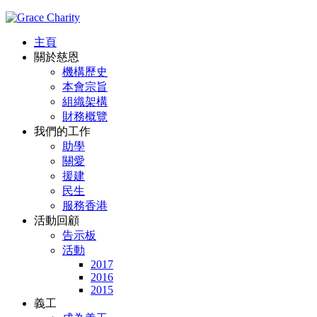
主頁
關於慈恩
機構歷史
本會宗旨
組織架構
財務概覽
我們的工作
助學
關愛
援建
民生
服務香港
活動回顧
告示板
活動
2017
2016
2015
義工