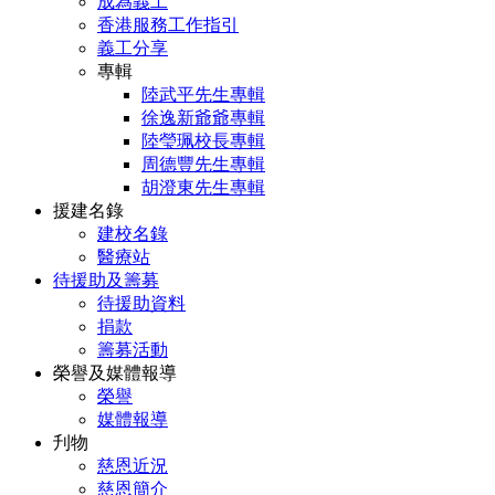
成為義工
香港服務工作指引
義工分享
專輯
陸武平先生專輯
徐逸新爺爺專輯
陸瑩珮校長專輯
周德豐先生專輯
胡澄東先生專輯
援建名錄
建校名錄
醫療站
待援助及籌募
待援助資料
捐款
籌募活動
榮譽及媒體報導
榮譽
媒體報導
刋物
慈恩近況
慈恩簡介