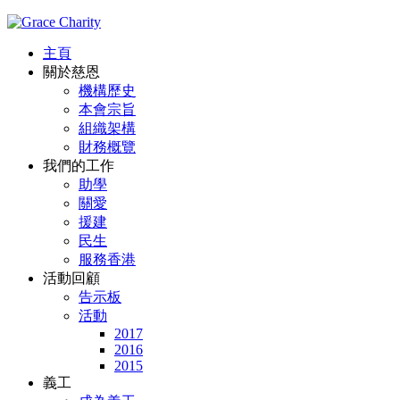
主頁
關於慈恩
機構歷史
本會宗旨
組織架構
財務概覽
我們的工作
助學
關愛
援建
民生
服務香港
活動回顧
告示板
活動
2017
2016
2015
義工