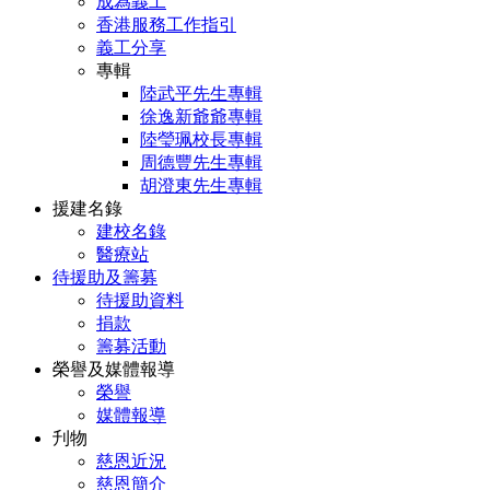
成為義工
香港服務工作指引
義工分享
專輯
陸武平先生專輯
徐逸新爺爺專輯
陸瑩珮校長專輯
周德豐先生專輯
胡澄東先生專輯
援建名錄
建校名錄
醫療站
待援助及籌募
待援助資料
捐款
籌募活動
榮譽及媒體報導
榮譽
媒體報導
刋物
慈恩近況
慈恩簡介