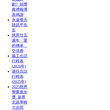
劃》頒獎
典禮報導
及鳴謝
永遠懷念
陸武平先
生
慈恩廿五
週年「愛
的傳承」
交流會
義工出訪
行程表
(2026年)
過往出訪
行程表
(2025年)
2025慈恩
學業進步
獎_新界
北區學校
大合照