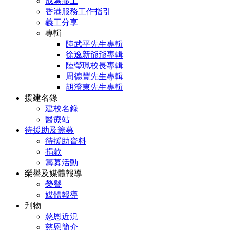
成為義工
香港服務工作指引
義工分享
專輯
陸武平先生專輯
徐逸新爺爺專輯
陸瑩珮校長專輯
周德豐先生專輯
胡澄東先生專輯
援建名錄
建校名錄
醫療站
待援助及籌募
待援助資料
捐款
籌募活動
榮譽及媒體報導
榮譽
媒體報導
刋物
慈恩近況
慈恩簡介