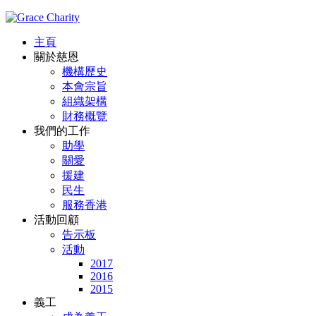
主頁
關於慈恩
機構歷史
本會宗旨
組織架構
財務概覽
我們的工作
助學
關愛
援建
民生
服務香港
活動回顧
告示板
活動
2017
2016
2015
義工