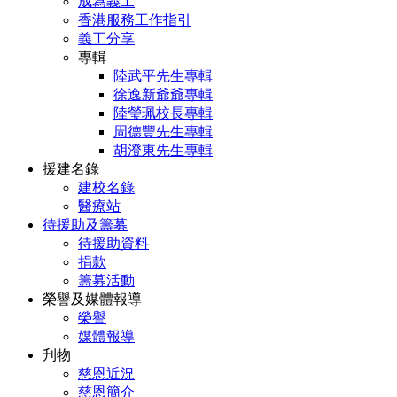
成為義工
香港服務工作指引
義工分享
專輯
陸武平先生專輯
徐逸新爺爺專輯
陸瑩珮校長專輯
周德豐先生專輯
胡澄東先生專輯
援建名錄
建校名錄
醫療站
待援助及籌募
待援助資料
捐款
籌募活動
榮譽及媒體報導
榮譽
媒體報導
刋物
慈恩近況
慈恩簡介