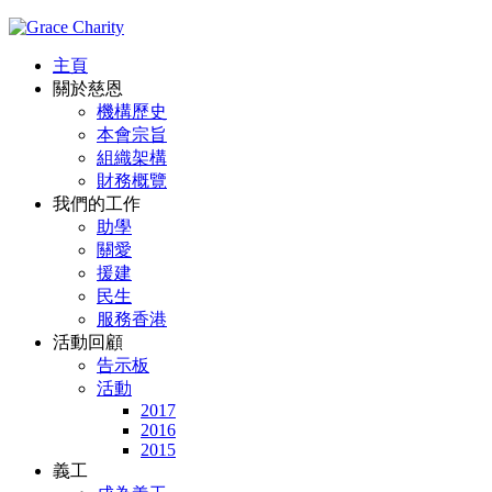
主頁
關於慈恩
機構歷史
本會宗旨
組織架構
財務概覽
我們的工作
助學
關愛
援建
民生
服務香港
活動回顧
告示板
活動
2017
2016
2015
義工