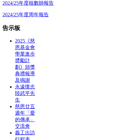
2024/25年度核數師報告
2024/25年度周年報告
告示板
2025《慈
恩基金會
學業進步
奬勵計
劃》頒獎
典禮報導
及鳴謝
永遠懷念
陸武平先
生
慈恩廿五
週年「愛
的傳承」
交流會
義工出訪
行程表