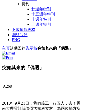
特刊
廿週年特刊
十五週年特刊
十週年特刊
五週年特刋
下載捐款表格
聯絡我們
ENG
主頁
活動回顧
告示板
突如其來的「偶遇」
突如其來的「偶遇」
A268
2018年9月23日，我們義工一行五人，去了雲
南大理雲龍縣傈僳族鄉科立村，為兩位捐方所