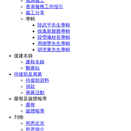
成為義工
香港服務工作指引
義工分享
專輯
陸武平先生專輯
徐逸新爺爺專輯
陸瑩珮校長專輯
周德豐先生專輯
胡澄東先生專輯
援建名錄
建校名錄
醫療站
待援助及籌募
待援助資料
捐款
籌募活動
榮譽及媒體報導
榮譽
媒體報導
刋物
慈恩近況
慈恩簡介