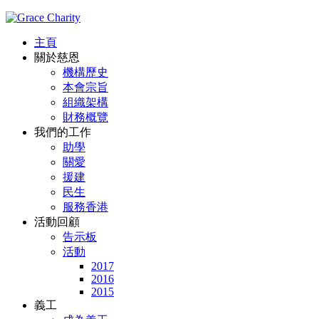
主頁
關於慈恩
機構歷史
本會宗旨
組織架構
財務概覽
我們的工作
助學
關愛
援建
民生
服務香港
活動回顧
告示板
活動
2017
2016
2015
義工