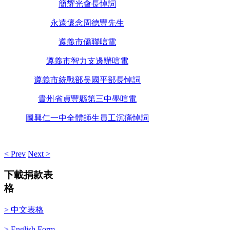
簡耀光會長悼詞
永遠懷念周德豐先生
遵義市僑聯唁電
遵義市智力支邊辦唁電
遵義市統戰部吴國平部長悼詞
貴州省貞豐縣第三中學唁電
圖興仁一中全體師生員工沉痛悼詞
< Prev
Next >
下載捐款表
格
> 中文表格
> English Form