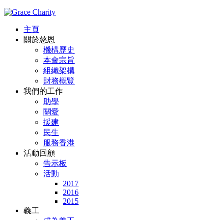
主頁
關於慈恩
機構歷史
本會宗旨
組織架構
財務概覽
我們的工作
助學
關愛
援建
民生
服務香港
活動回顧
告示板
活動
2017
2016
2015
義工