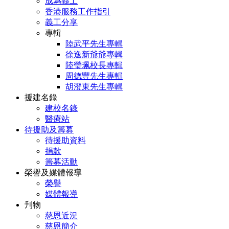
成為義工
香港服務工作指引
義工分享
專輯
陸武平先生專輯
徐逸新爺爺專輯
陸瑩珮校長專輯
周德豐先生專輯
胡澄東先生專輯
援建名錄
建校名錄
醫療站
待援助及籌募
待援助資料
捐款
籌募活動
榮譽及媒體報導
榮譽
媒體報導
刋物
慈恩近況
慈恩簡介