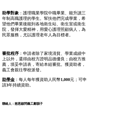
助學對象
：護理職業學院中職畢業、能升讀三
年制高職護理的學生。幫扶他們完成學業，希
望他們畢業後能到各地衛生站、衛生室或衛生
院，發揮大愛精神，用愛心護理照顧病人，為
民眾服務，尤以護理老年人為目標者。
審批程序
：申請者除了家境清貧、學業成績中
上以外，還得由校方證明品德優良；由校方推
薦，填妥申請表，寄給本組審批。獲資助者，
義工會親往學校派發。
助學金
：每人每年獲資助人民幣
1,000
元；可申
請
3
年持續資助。
聯絡人：慈恩顧問義工鄺韻子