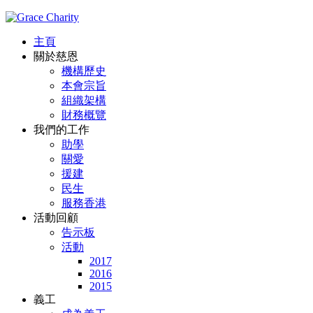
主頁
關於慈恩
機構歷史
本會宗旨
組織架構
財務概覽
我們的工作
助學
關愛
援建
民生
服務香港
活動回顧
告示板
活動
2017
2016
2015
義工