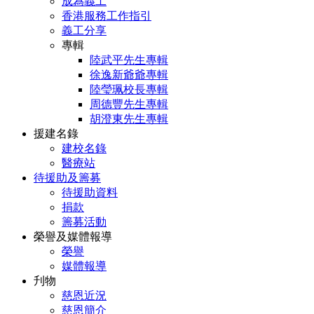
成為義工
香港服務工作指引
義工分享
專輯
陸武平先生專輯
徐逸新爺爺專輯
陸瑩珮校長專輯
周德豐先生專輯
胡澄東先生專輯
援建名錄
建校名錄
醫療站
待援助及籌募
待援助資料
捐款
籌募活動
榮譽及媒體報導
榮譽
媒體報導
刋物
慈恩近況
慈恩簡介