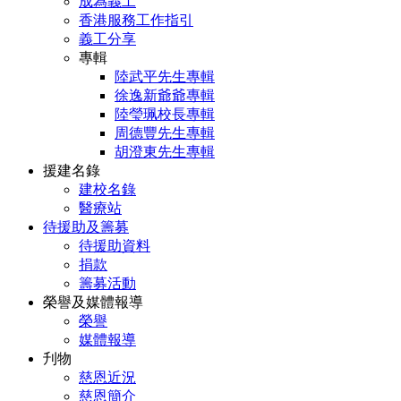
成為義工
香港服務工作指引
義工分享
專輯
陸武平先生專輯
徐逸新爺爺專輯
陸瑩珮校長專輯
周德豐先生專輯
胡澄東先生專輯
援建名錄
建校名錄
醫療站
待援助及籌募
待援助資料
捐款
籌募活動
榮譽及媒體報導
榮譽
媒體報導
刋物
慈恩近況
慈恩簡介