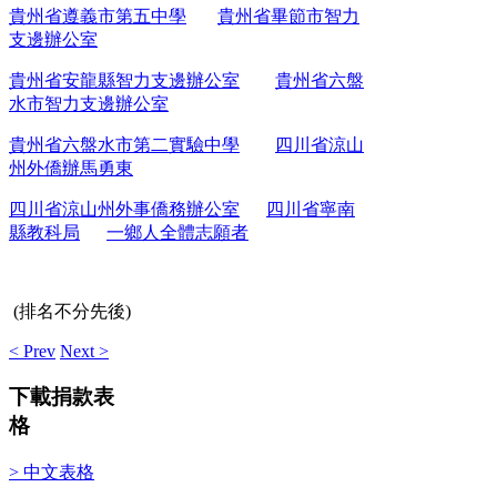
貴州省遵義市第五中學
貴州省畢節市智力
支邊辦公室
貴州省安龍縣智力支邊辦公室
貴州省六盤
水市智力支邊辦公室
貴州省六盤水市第二實驗中學
四川省涼山
州外僑辦馬勇東
四川省涼山州外事僑務辦公室
四川省寧南
縣教科局
一鄉人全體志願者
(
排名不分先後)
< Prev
Next >
下載捐款表
格
> 中文表格