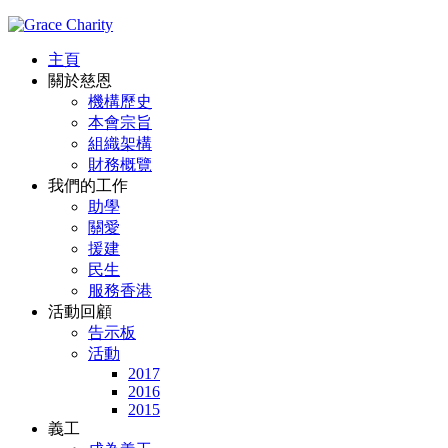
主頁
關於慈恩
機構歷史
本會宗旨
組織架構
財務概覽
我們的工作
助學
關愛
援建
民生
服務香港
活動回顧
告示板
活動
2017
2016
2015
義工