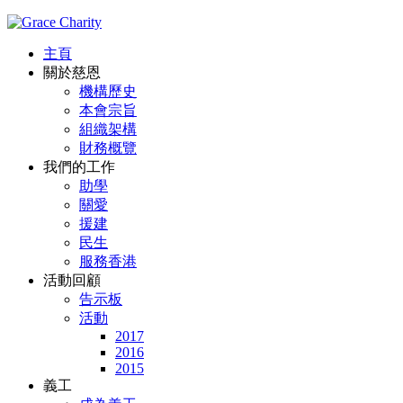
主頁
關於慈恩
機構歷史
本會宗旨
組織架構
財務概覽
我們的工作
助學
關愛
援建
民生
服務香港
活動回顧
告示板
活動
2017
2016
2015
義工