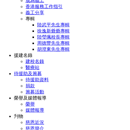
成為義工
香港服務工作指引
義工分享
專輯
陸武平先生專輯
徐逸新爺爺專輯
陸瑩珮校長專輯
周德豐先生專輯
胡澄東先生專輯
援建名錄
建校名錄
醫療站
待援助及籌募
待援助資料
捐款
籌募活動
榮譽及媒體報導
榮譽
媒體報導
刋物
慈恩近況
慈恩簡介