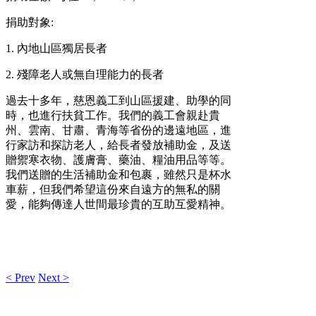
捐助對象:
1. 內地山區獨居長者
2. 殘障老人或無自理能力的長者
過去十多年，慈恩義工到山區援建、助學的同
時，也進行扶貧工作。
我們的義工會親赴貴
州、雲南、甘肅、青海等省份的邊遠地區，進
行家訪和探訪老人，給長者發放
補助金
，及送
贈禦寒衣物、護膚膏、藥油、糧油用品等等。
我們送贈的
生活補助金
和
包裹，雖然只是杯水
車薪，但我們希望這份來自遠方的無私的關
愛，能夠傳達人世間最珍貴的互助互愛精神。
< Prev
Next >