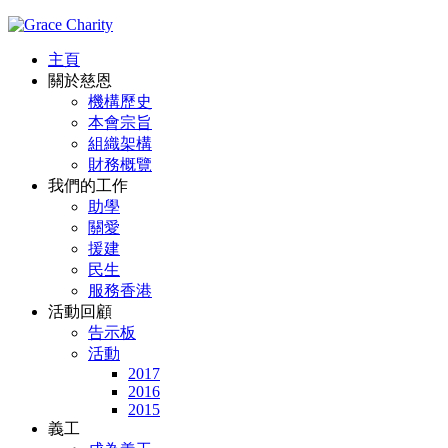
主頁
關於慈恩
機構歷史
本會宗旨
組織架構
財務概覽
我們的工作
助學
關愛
援建
民生
服務香港
活動回顧
告示板
活動
2017
2016
2015
義工