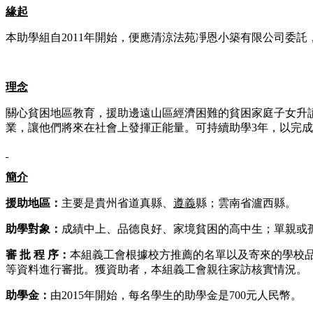
緣起
本助學組自2011年開始，便應清涼法苑凈恩小築有限公司委
理念
關心貧困地區教育，援助邊遠山區經濟困難的貧困家庭子女升
業，讓他們將來在社會上發揮正能量。可持續助學3年，以完
簡介
援助地區：
主要是貴州省道真縣、
遵義
縣；雲南省
瀘西
縣
。
助學對象：
成績中上、品德良好、家境貧困的
高中生；單親或
審 批 程 序：
本組義工會根據
校方推薦的
名單
以及寄來的學校
等資料進行審批
。
獲資助者，
本組
義工會親往家訪核實情況。
助學金：
由2015年開始，每名學生的助學金是700元人民幣。