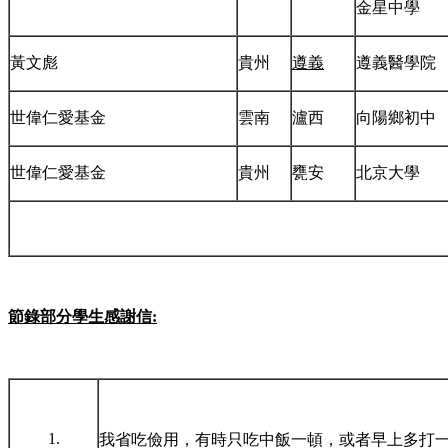
金星中學
黃文彪
貴州
遵義
遵義醫學院
世偉仁愛基金
雲南
瀘西
向陽鄉初中
世偉仁愛基金
貴州
甕安
北京大學
節錄部分學生感謝信
:
1.
我省吃儉用，有時只吃中飯一頓，或者早上多打