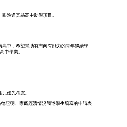
託，跟進道真縣高中助學項目。
讀高中，希望幫助有志向有能力的青年繼續學
成高中學業。
孤兒優先考慮。
品德證明、家庭經濟情況簡述
學生
填寫
的
申請表