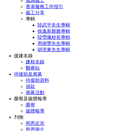
成為義工
香港服務工作指引
義工分享
專輯
陸武平先生專輯
徐逸新爺爺專輯
陸瑩珮校長專輯
周德豐先生專輯
胡澄東先生專輯
援建名錄
建校名錄
醫療站
待援助及籌募
待援助資料
捐款
籌募活動
榮譽及媒體報導
榮譽
媒體報導
刋物
慈恩近況
慈恩簡介