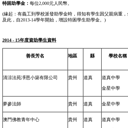
特困助學金：
每位2,000元人民幣。
(緣起：有義工到學校派發助學金時，得知有學生因父親病重
及此，自2013-14學年開始，增設特困學生助學金。)
2014
-
15
年度資助學生資料
善長芳名
地區
縣
學校名稱
清涼法苑凈恩小築有限公司
貴州
道真
道真中學
金星中學
夢參法師
貴州
道真
金星中學
澳門佛教青年中心
貴州
道真
道真中學