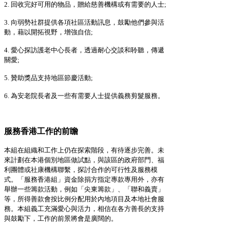
2. 回收完好可用的物品，贈給慈善機構或有需要的人士;
3. 向弱勢社群提供各項社區活動訊息，鼓勵他們參與活
動，藉以開拓視野，增強自信;
4. 愛心探訪護老中心長者，透過耐心交談和聆聽，傳遞
關愛;
5. 贊助獎品支持地區節慶活動;
6. 為安老院長者及一些有需要人士提供義務剪髮服務。
服務香港工作的前瞻
本組在組織和工作上仍在探索階段，有待逐步完善。未
來計劃在本港個別地區做試點，與該區的政府部門、福
利團體或社康機構聯繫，探討合作的可行性及服務模
式。「服務香港組」資金除捐方指定專款專用外，亦有
舉辦一些籌款活動，例如「尖東籌款」、「聯和義賣」
等，所得善款會按比例分配用於內地項目及本地社會服
務。本組義工充滿愛心與活力，相信在各方善長的支持
與鼓勵下，工作的前景將會是廣闊的。