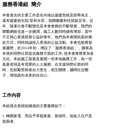
服務香港組
簡介
本會過去的主要工作是在內地以援建危校及助學為主，
還有援建衛生院/
室和水窖，捐贈圖書和扶貧賑災等。近
年，隨著社會不斷變化及本會會務的不斷發展，我們的
聯繫網絡也進一步擴濶，義工人數同時續有增加，當中
不乏熱心香港慈善公益的青年。他們為本會開拓新的籌
款方式，同時熱誠投入香港的公益活動。本會也順應發
展趨勢，於2014
年初，增設了「服務香港組」，擴展為
本港的弱勢社群提供服務方面的工作
,
使本會會務更加多
元化。本組義工探索及展開一些本地義務工作，為一些
孤寡老弱及有需要的人士服務。在支援弱勢社群的同
時，也鼓勵受助者自力更生，相互關懷，擴闊社交圈
子，增強面向未來的自信心。
工作內容
本組過去曾經組織過的主要服務如下：
1. 轉贈家電、用品予單親家庭、新移民、低收入住戶及
貧困者;