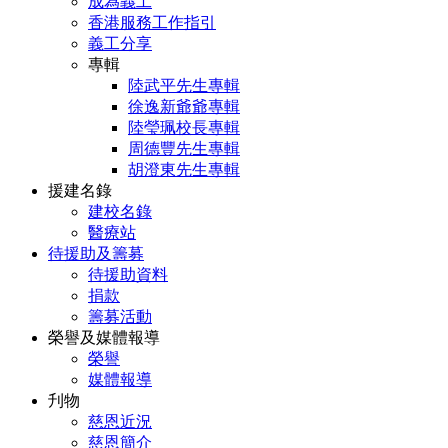
成為義工
香港服務工作指引
義工分享
專輯
陸武平先生專輯
徐逸新爺爺專輯
陸瑩珮校長專輯
周德豐先生專輯
胡澄東先生專輯
援建名錄
建校名錄
醫療站
待援助及籌募
待援助資料
捐款
籌募活動
榮譽及媒體報導
榮譽
媒體報導
刋物
慈恩近況
慈恩簡介