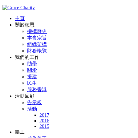
主頁
關於慈恩
機構歷史
本會宗旨
組織架構
財務概覽
我們的工作
助學
關愛
援建
民生
服務香港
活動回顧
告示板
活動
2017
2016
2015
義工