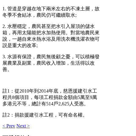
1. 管道是穿越
在地下兩米
左右的不凍土層，故
冬季不會結冰，農民仍可繼續取水
;
2. 水壓穩定，農民甚至把水引入屋頂的儲水
箱，再用太陽能把水加熱使用。對當地農民來
說，一趟自來水熱水浴及用洗衣機洗濯衣物可
説是重大的改革;
3. 水源有保證，農民無後顧之憂，可以積極發
展農業及副業，農民收入增加，生活得以改
善。
註1：從2010
年到2014
年底，慈恩
援建引水工
程共8
個項目，
每項工程捐款金額由5
萬至
9
萬
多港元不等，
總計有514
戶
2,625
人受惠。
註2：捐款援建引水工程，可有命名權。
< Prev
Next >