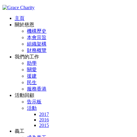
主頁
關於慈恩
機構歷史
本會宗旨
組織架構
財務概覽
我們的工作
助學
關愛
援建
民生
服務香港
活動回顧
告示板
活動
2017
2016
2015
義工