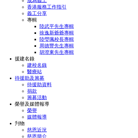
成為義工
香港服務工作指引
義工分享
專輯
陸武平先生專輯
徐逸新爺爺專輯
陸瑩珮校長專輯
周德豐先生專輯
胡澄東先生專輯
援建名錄
建校名錄
醫療站
待援助及籌募
待援助資料
捐款
籌募活動
榮譽及媒體報導
榮譽
媒體報導
刋物
慈恩近況
慈恩簡介