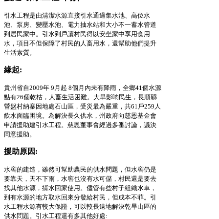
引水工程是由清潔水源直接引水通過集水池、高位水
池、泵房、變壓水池、電力抽水站和大小不一蓄水管道
到居民家中。引水到戶讓村民得以安坐家中享用食用
水，項目不但保障了村民的人畜用水，還幫助他們提升
生活素質。
緣起
:
貴州省自2009
年
9
月起
8
個月內未有降雨，全鄉
41
個水源
點有
26
個乾枯，人畜生活困難。大旱影响民生，長順縣
營盤村納寨因地處石山區，受災最為嚴重，共
61
戶
259
人
飲水面臨困境。為解決長久供水，州政府向慈恩基金會
申請援助建引水工程
。慈恩董事會經過多番討論，議決
同意援助。
援助原因
:
水窖的建造，雖然可幫助農民的供水問題，但水窖仍是
要靠天，天不下雨，水窖也沒有水可儲，村民還是要去
找其他水源，揹水回家使用。儘管有些村子組織水車，
到有水源的地方取水回來分發給村民，但成本不菲。引
水工程水源有較大保證，可以較長遠地解決乾旱山區的
供水問題。引水工程還有多其他好處: