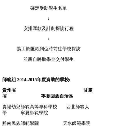
確定受助學生名單
↓
安排匯款及計劃探訪行程
↓
義工於匯款到位時前往學校探訪
並親自將助學金交付學生
師範組 2014-2015
年度資助的學校
:
貴州省
甘肅
省
寧夏回族自治區
貴陽幼兒師範高等專科學校
西北師範大
學
寧夏師範學院
黔南民族師範學院
天水師範學院