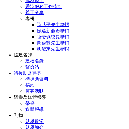
成為義工
香港服務工作指引
義工分享
專輯
陸武平先生專輯
徐逸新爺爺專輯
陸瑩珮校長專輯
周德豐先生專輯
胡澄東先生專輯
援建名錄
建校名錄
醫療站
待援助及籌募
待援助資料
捐款
籌募活動
榮譽及媒體報導
榮譽
媒體報導
刋物
慈恩近況
慈恩簡介