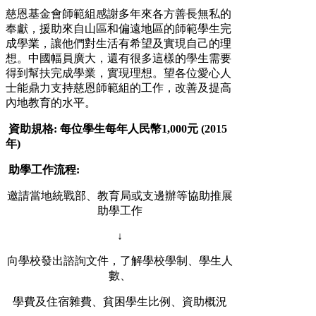
慈恩基金會師範組感謝多年來各方善長無私的
奉獻，援助來自山區和偏遠地區的師範學生完
成學業，讓他們對生活有希望及實現自己的理
想。中國幅員廣大，還有很多這樣的學生需要
得到幫扶完成學業，實現理想。望各位愛心人
士能鼎力支持慈恩師範組的工作，改善及提高
內地教育的水平。
資助規格:
每位學生每年人民幣
1,000
元
(2015
年
)
助學工作流程:
邀請當地統戰部、教育局或支邊辦等協助推展
助學工作
↓
向學校發出諮詢文件，了解學校學制、學生人
數、
學費及住宿雜費、貧困學生比例、資助概況