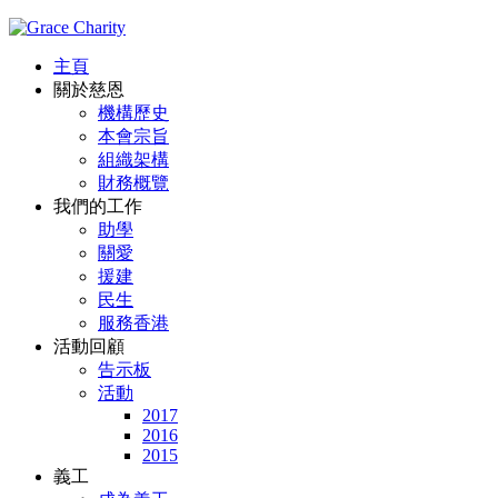
主頁
關於慈恩
機構歷史
本會宗旨
組織架構
財務概覽
我們的工作
助學
關愛
援建
民生
服務香港
活動回顧
告示板
活動
2017
2016
2015
義工