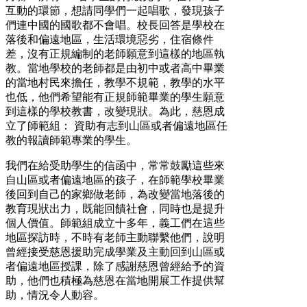
互動的環節，想請同學們一起唱歌，發現孩子
們連中國的國歌都不會唱。校長回答是學校在
落後和偏遠地區，生活環境惡劣，住宿條件
差，沒有正規編制的老師願意到這樣的地區執
教。當地學校的老師都是由初中或者高中畢業
的當地村民來擔任，教學不規範，教學的水平
也低，他們希望能有正規師範畢業的學生願意
到這樣的學校教書，改變現狀。為此，慈恩成
立了師範組： 資助有志到山區或者偏遠地區任
教的報讀師範專業的學生。
我們在給受助學生的信函中，常常鼓勵這些來
自山區或者偏遠地區的孩子，在師範學校畢業
後回到自己的家鄉做老師，為改變當地落後的
教育現狀出力，既能回饋社會，同時也是提升
個人價值。師範組成立十多年，義工們在這些
地區探訪時，不時有老師主動聯繫他們，說明
曾經接受慈恩援助完成學業及主動回到山區或
者偏遠地區授課，除了感謝慈恩曾經給予的資
助，他們也積極為慈恩在當地開展工作提供幫
助，情況令人動容。