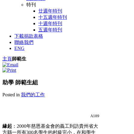
特刊
廿週年特刊
十五週年特刊
十週年特刊
五週年特刋
下載捐款表格
聯絡我們
ENG
主頁
師範生
助學 師範生組
Posted in
我們的工作
A189
緣起
：2000
年慈恩基金會的義工到訪貴州省大
方縣一所有300
名學生的村級完小，在和學生