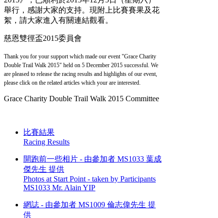
舉行，感謝大家的支持。現附上比賽賽果及花
絮，請大家進入有關連結觀看。
慈恩雙徑盃2015委員會
Thank you for your support which made our event "Grace Charity
Double Trail Walk 2015" held on 5 December 2015 successful. We
are pleased to release the racing results and highlights of our event,
please click on the related articles which your are interested.
Grace Charity Double Trail Walk 2015 Committee
比賽結果
Racing Results
開跑前一些相片 - 由參加者 MS1033 葉成
傑先生 提供
Photos at Start Point - taken by Participants
MS1033 Mr. Alain YIP
網誌 - 由參加者 MS1009 倫志偉先生 提
供