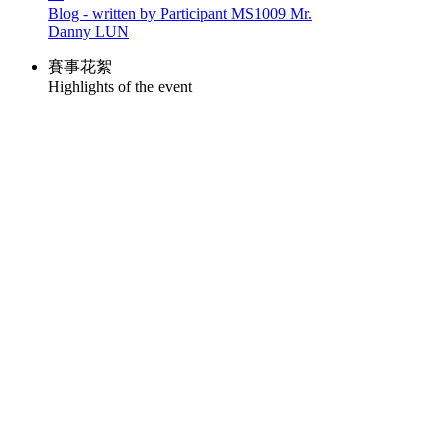
Blog - written by Participant MS1009 Mr.
Danny LUN
賽事花絮
Highlights of the event