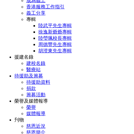
成為義工
香港服務工作指引
義工分享
專輯
陸武平先生專輯
徐逸新爺爺專輯
陸瑩珮校長專輯
周德豐先生專輯
胡澄東先生專輯
援建名錄
建校名錄
醫療站
待援助及籌募
待援助資料
捐款
籌募活動
榮譽及媒體報導
榮譽
媒體報導
刋物
慈恩近況
慈恩簡介