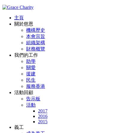
主頁
關於慈恩
機構歷史
本會宗旨
組織架構
財務概覽
我們的工作
助學
關愛
援建
民生
服務香港
活動回顧
告示板
活動
2017
2016
2015
義工