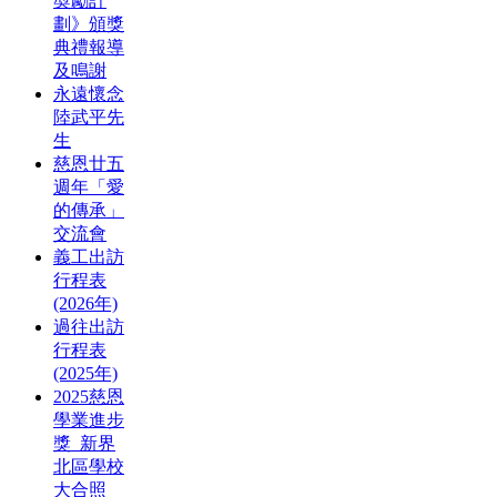
奬勵計
劃》頒獎
典禮報導
及鳴謝
永遠懷念
陸武平先
生
慈恩廿五
週年「愛
的傳承」
交流會
義工出訪
行程表
(2026年)
過往出訪
行程表
(2025年)
2025慈恩
學業進步
獎_新界
北區學校
大合照