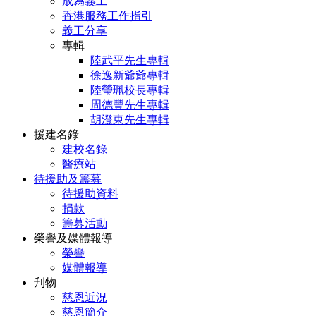
成為義工
香港服務工作指引
義工分享
專輯
陸武平先生專輯
徐逸新爺爺專輯
陸瑩珮校長專輯
周德豐先生專輯
胡澄東先生專輯
援建名錄
建校名錄
醫療站
待援助及籌募
待援助資料
捐款
籌募活動
榮譽及媒體報導
榮譽
媒體報導
刋物
慈恩近況
慈恩簡介