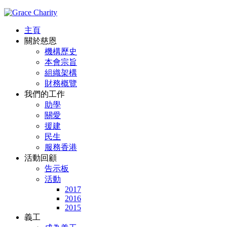
主頁
關於慈恩
機構歷史
本會宗旨
組織架構
財務概覽
我們的工作
助學
關愛
援建
民生
服務香港
活動回顧
告示板
活動
2017
2016
2015
義工