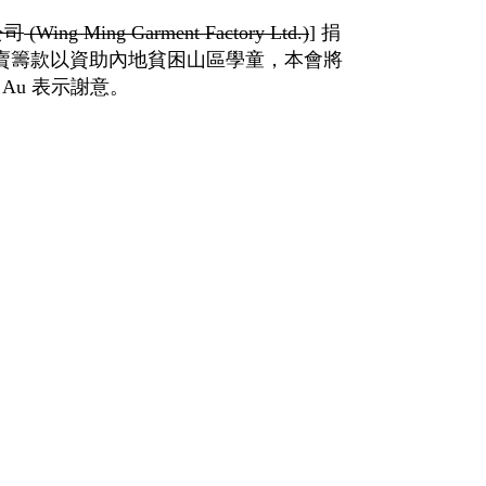
公司
捐
(Wing Ming Garment Factory Ltd.)
]
賣籌款以資助內地貧困山區學童，本會將
表示謝意。
n Au