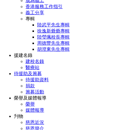
成為義工
香港服務工作指引
義工分享
專輯
陸武平先生專輯
徐逸新爺爺專輯
陸瑩珮校長專輯
周德豐先生專輯
胡澄東先生專輯
援建名錄
建校名錄
醫療站
待援助及籌募
待援助資料
捐款
籌募活動
榮譽及媒體報導
榮譽
媒體報導
刋物
慈恩近況
慈恩簡介