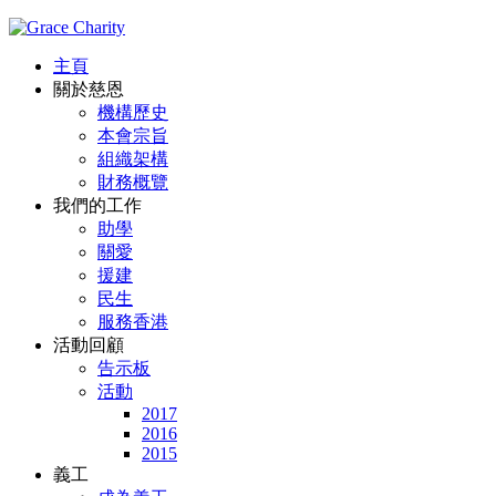
主頁
關於慈恩
機構歷史
本會宗旨
組織架構
財務概覽
我們的工作
助學
關愛
援建
民生
服務香港
活動回顧
告示板
活動
2017
2016
2015
義工