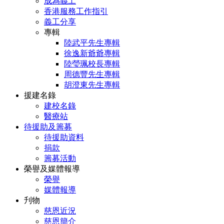
成為義工
香港服務工作指引
義工分享
專輯
陸武平先生專輯
徐逸新爺爺專輯
陸瑩珮校長專輯
周德豐先生專輯
胡澄東先生專輯
援建名錄
建校名錄
醫療站
待援助及籌募
待援助資料
捐款
籌募活動
榮譽及媒體報導
榮譽
媒體報導
刋物
慈恩近況
慈恩簡介