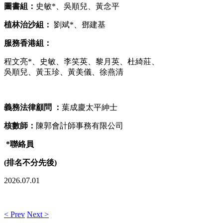
圖書組
：
史敏*、吳順兒、黃念平
植林治沙組
：
劉斌*、鄧建基
服務香港組
：
程文亮*、史敏、李笑英、黎月英、杜綺莊、
吳順兒、黃玉珍、黃美儀、徐燕清
義務法律顧問
：
葉成慶太平紳士
核數師：
陳郭會計師事務有限公司
*
聯絡員
(
排名不分先後)
2026.07.01
< Prev
Next >