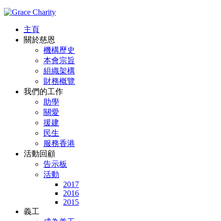
主頁
關於慈恩
機構歷史
本會宗旨
組織架構
財務概覽
我們的工作
助學
關愛
援建
民生
服務香港
活動回顧
告示板
活動
2017
2016
2015
義工