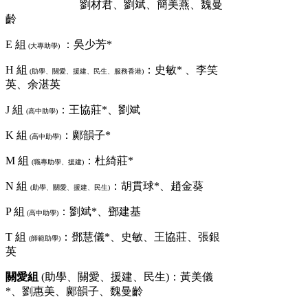
劉材君、劉斌、簡美燕、魏曼
齡
E 組
：吳少芳*
(大專助學)
H 組
：史敏* 、李笑
(助學、關愛、援建、民生、服務香港)
英、余湛英
J 組
：王協莊*、劉斌
(高中助學)
K 組
：鄺韻子*
(高中助學)
M 組
：杜綺莊*
(職專助學、援建)
N 組
：胡貫球*、趙金葵
(助學、關愛、援建、民生)
P 組
：劉斌*、鄧建基
(高中助學)
T 組
：鄧慧儀*、史敏、王協莊、張銀
(師範助學)
英
關愛組
(助學、關愛、援建、民生)：黃美儀
*、劉惠美、鄺韻子、魏曼齡