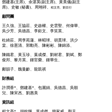
鄧建基(主席)、余湛英(副主席)、黃美儀(副主
席)、史敏 (秘書)、周翊祥、
程文亮、劉百行
顧問團
王久強、王協莊、史啟權、史雲聖、何偉華、
吳少芳、吳德昌、李鉅文、李笑英、
杜綺莊、周李苑蓮、林昭球、胡貫球、洪少
棠、徐憲清、郭勳亮、陳彬彬、陳錦添、
陳鐵君、黃玉珍、葉成傑、劉材君、劉斌、鄭
俊邦、黎月英、鍾官榮、鍾華生、
鄺韻子、魏曼齡、龍凱祺
財務組
許潤香*、鄧建基*、包麗娟、吳德昌、吳順
兒、陳宋杰、劉惠美
資訊組
程文亮*、胡銳輝、葉成傑、簡家威、顏天