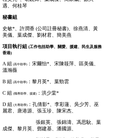
遇、何桂琴
秘書組
史敏*、許潤香 (公司註冊秘書)、徐燕清、黃
美儀、葉成傑、劉材君、簡美燕
項目執行組
(工作包括助學、關愛、援建、民生及服務
香港)
A 組
：宋爾怡*、宋陳筱萍、區美儀、
(高中助學)
溫瀚薇
B 組
：黎月英*、葉勁雲
(高中助學)
C 組
：洪少棠*
(職專助學、援建)
D 組
：孔倩影*、李彩蓮、吳少芳、巫
(大專助學)
麗君、唐港源、張玉珍、陳宋杰、
張銀英、 張錦濤、馮思馻、葉
成傑、黎月英、鄧建基、潘國源、