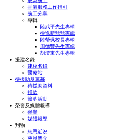
成為義工
香港服務工作指引
義工分享
專輯
陸武平先生專輯
徐逸新爺爺專輯
陸瑩珮校長專輯
周德豐先生專輯
胡澄東先生專輯
援建名錄
建校名錄
醫療站
待援助及籌募
待援助資料
捐款
籌募活動
榮譽及媒體報導
榮譽
媒體報導
刋物
慈恩近況
慈恩簡介