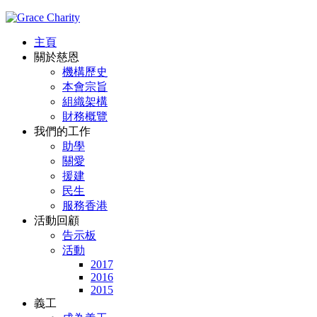
主頁
關於慈恩
機構歷史
本會宗旨
組織架構
財務概覽
我們的工作
助學
關愛
援建
民生
服務香港
活動回顧
告示板
活動
2017
2016
2015
義工