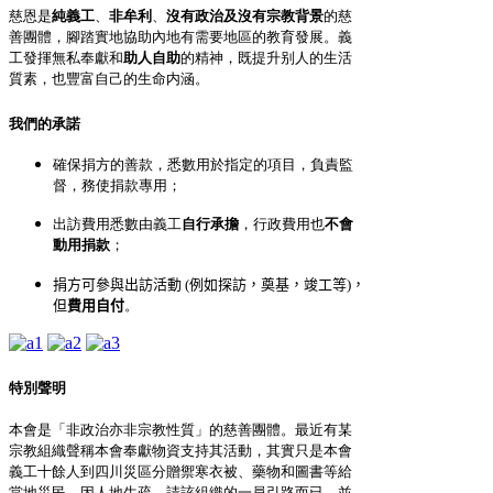
慈恩是
純義工
、
非牟利
、
沒有政治及沒有宗教背景
的慈
善團體，腳踏實地協助內地有需要地區的教育發展。義
工
發揮無私奉獻和
助人自助
的精神，既提升别人的生活
質素，也豐富自己的生命内涵。
我們的承諾
確保捐方的善款，悉數用於指定的項目，負責監
督，務使捐款專用
；
出訪費用悉數由義工
自行承擔
，行政費用也
不會
動用捐款
；
捐方可參與出訪活動
(
例如探訪，奠基，竣工等
)
，
但
費用自付
。
特別聲明
本會是「非政治亦非宗教性質」的慈善團體。最近有某
宗教組織聲稱本會奉獻物資支持其活動，其實只是本會
義工十餘人到四川災區分贈禦寒衣被、藥物和圖書等給
當地災民，因人地生疏，請該組織的一員引路而已，並