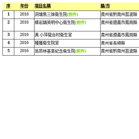
序
年份
項目名稱
縣
/
市
1
2016
洞塘焦三妹衛生院
(附件)
貴州省黔南州荔波縣
2
2016
蜂岩鎮英明中心衛生院
(附件)
貴州省遵義市鳳崗縣
3
2016
黃 小萍龍台村衛生室
貴州省遵義市鳳崗縣
4
2016
種獲衛生院室
貴州省長順縣
5
2016
翁昂林基業紀念衛生
院
(附件)
貴州省黔南州荔波縣