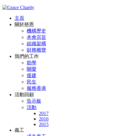
主頁
關於慈恩
機構歷史
本會宗旨
組織架構
財務概覽
我們的工作
助學
關愛
援建
民生
服務香港
活動回顧
告示板
活動
2017
2016
2015
義工