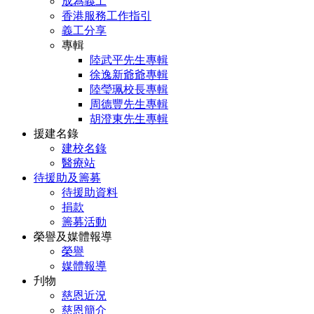
成為義工
香港服務工作指引
義工分享
專輯
陸武平先生專輯
徐逸新爺爺專輯
陸瑩珮校長專輯
周德豐先生專輯
胡澄東先生專輯
援建名錄
建校名錄
醫療站
待援助及籌募
待援助資料
捐款
籌募活動
榮譽及媒體報導
榮譽
媒體報導
刋物
慈恩近況
慈恩簡介