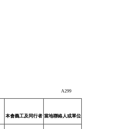
A299
本會義工及
同行者
當地聯絡人
或單位