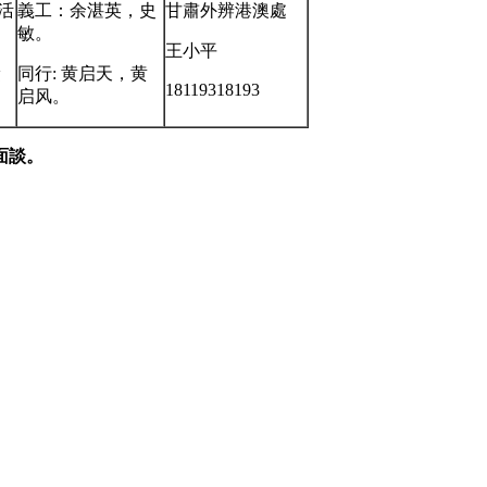
生活
義工：余湛英，史
甘肅外辨港澳處
敏。
王小平
獎
同行: 黄启天，黄
18119318193
启风。
面談。