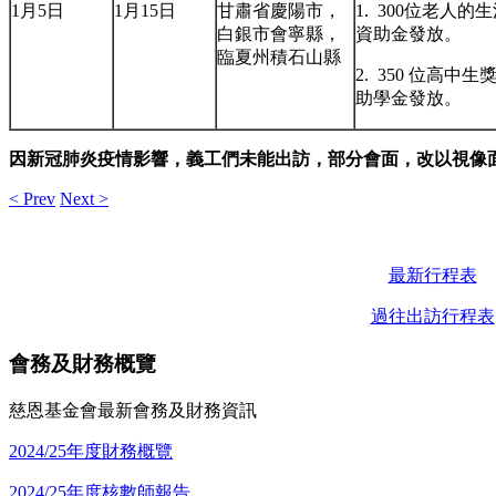
1月5日
1月15日
甘肅省慶陽市，
1. 300位老人的
白銀市會寧縣，
資助金發放。
臨夏州積石山縣
2. 350 位高中生
助學金發放。
因新冠肺炎疫情影響，義工們未能出訪，部分會面，改以視像
< Prev
Next >
最新行程表
過往出訪行程表
會務及財務概覽
慈恩基金會最新會務及財務資訊
2024/25年度財務概覽
2024/25年度核數師報告