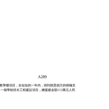
89
校教學樓項目，在短短的一年內，得到慈恩捐方的積極支
一個學校排水工程建設項目，總援建金額113萬元人民