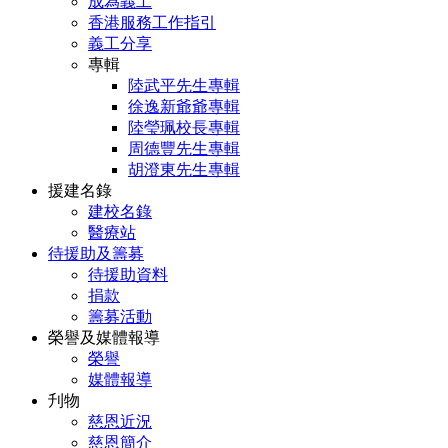
成為義工
香港服務工作指引
義工分享
專輯
陸武平先生專輯
徐逸新爺爺專輯
陸瑩珮校長專輯
周德豐先生專輯
胡澄東先生專輯
援建名錄
建校名錄
醫療站
待援助及籌募
待援助資料
捐款
籌募活動
榮譽及媒體報導
榮譽
媒體報導
刋物
慈恩近況
慈恩簡介