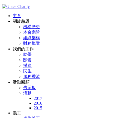
主頁
關於慈恩
機構歷史
本會宗旨
組織架構
財務概覽
我們的工作
助學
關愛
援建
民生
服務香港
活動回顧
告示板
活動
2017
2016
2015
義工