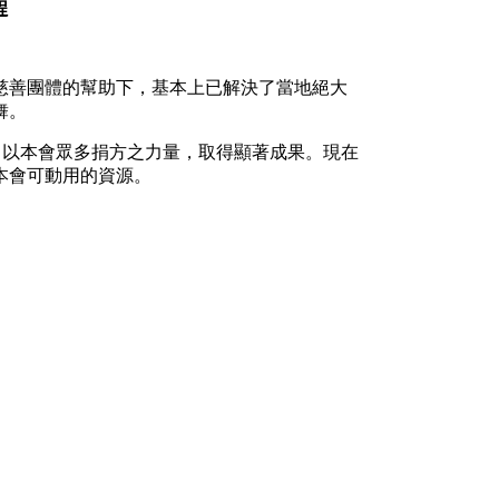
程
慈善團體的幫助下，基本上已解決了當地絕大
舞。
程，以本會眾多捐方之力量，取得顯著成果。現在
本會可動用的資源。
。