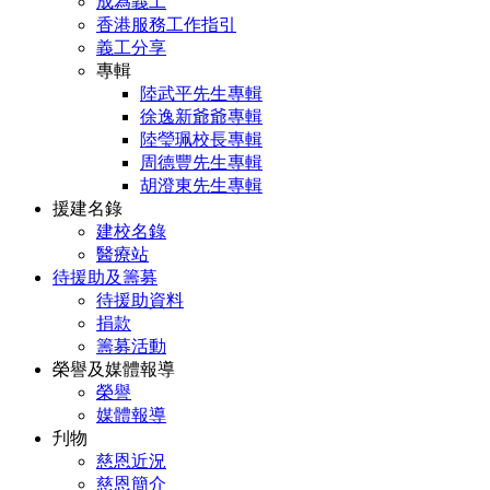
成為義工
香港服務工作指引
義工分享
專輯
陸武平先生專輯
徐逸新爺爺專輯
陸瑩珮校長專輯
周德豐先生專輯
胡澄東先生專輯
援建名錄
建校名錄
醫療站
待援助及籌募
待援助資料
捐款
籌募活動
榮譽及媒體報導
榮譽
媒體報導
刋物
慈恩近況
慈恩簡介