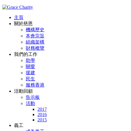
主頁
關於慈恩
機構歷史
本會宗旨
組織架構
財務概覽
我們的工作
助學
關愛
援建
民生
服務香港
活動回顧
告示板
活動
2017
2016
2015
義工